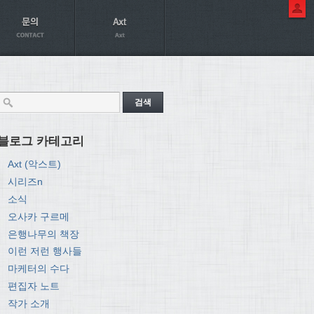
블로그 카테고리
Axt (악스트)
시리즈n
소식
오사카 구르메
은행나무의 책장
이런 저런 행사들
마케터의 수다
편집자 노트
작가 소개