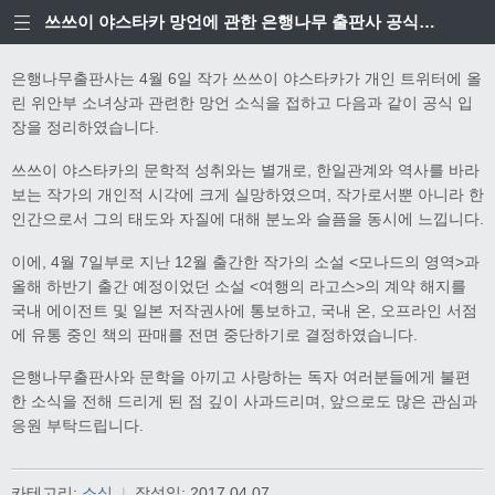
쓰쓰이 야스타카 망언에 관한 은행나무 출판사 공식입장
은행나무출판사는 4월 6일 작가 쓰쓰이 야스타카가 개인 트위터에 올
린 위안부 소녀상과 관련한 망언 소식을 접하고 다음과 같이 공식 입
장을 정리하였습니다.
쓰쓰이 야스타카의 문학적 성취와는 별개로, 한일관계와 역사를 바라
보는 작가의 개인적 시각에 크게 실망하였으며, 작가로서뿐 아니라 한
인간으로서 그의 태도와 자질에 대해 분노와 슬픔을 동시에 느낍니다.
이에, 4월 7일부로 지난 12월 출간한 작가의 소설 <모나드의 영역>과
올해 하반기 출간 예정이었던 소설 <여행의 라고스>의 계약 해지를
국내 에이전트 및 일본 저작권사에 통보하고, 국내 온, 오프라인 서점
에 유통 중인 책의 판매를 전면 중단하기로 결정하였습니다.
은행나무출판사와 문학을 아끼고 사랑하는 독자 여러분들에게 불편
한 소식을 전해 드리게 된 점 깊이 사과드리며, 앞으로도 많은 관심과
응원 부탁드립니다.
카테고리:
소식
|
작성일:
2017.04.07