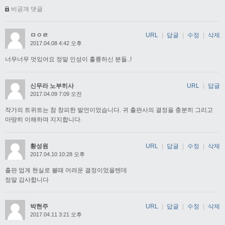
비공개 댓글
ㅁㅇㄹ
URL
|
답글
|
수정
|
삭제
2017.04.08 4:42 오후
너무너무 멋있어요 정말 인성이 훌륭하신 분들..!
신무라 노부히사
URL
|
답글
2017.04.09 7:09 오전
작가의 트위트는 참 창피한 발언이었습니다. 귀 출판사의 결정을 충분히 그리고
마땅히 이해하며 지지합니다.
황성원
URL
|
답글
|
수정
|
삭제
2017.04.10 10:28 오후
출판 업계 현실로 볼때 어려운 결정이었을텐데
정말 감사합니다
박현주
URL
|
답글
|
수정
|
삭제
2017.04.11 3:21 오후