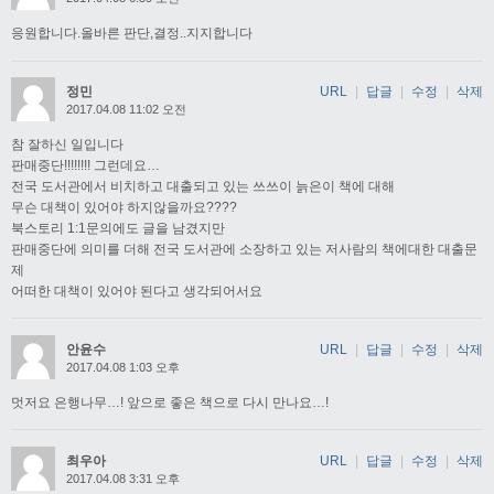
응원합니다.올바른 판단,결정..지지합니다
정민
URL
|
답글
|
수정
|
삭제
2017.04.08 11:02 오전
참 잘하신 일입니다
판매중단!!!!!!!! 그런데요…
전국 도서관에서 비치하고 대출되고 있는 쓰쓰이 늙은이 책에 대해
무슨 대책이 있어야 하지않을까요????
북스토리 1:1문의에도 글을 남겼지만
판매중단에 의미를 더해 전국 도서관에 소장하고 있는 저사람의 책에대한 대출문
제
어떠한 대책이 있어야 된다고 생각되어서요
안윤수
URL
|
답글
|
수정
|
삭제
2017.04.08 1:03 오후
멋저요 은행나무…! 앞으로 좋은 책으로 다시 만나요…!
최우아
URL
|
답글
|
수정
|
삭제
2017.04.08 3:31 오후