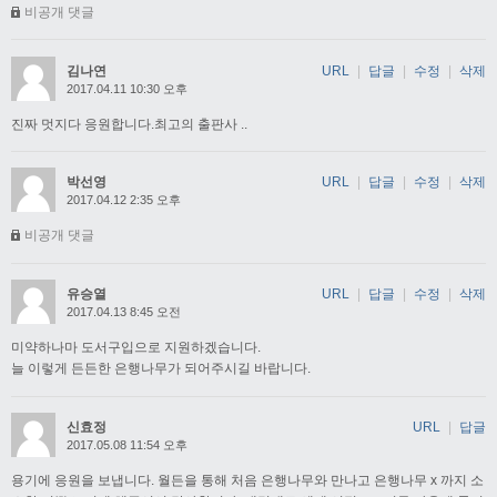
비공개 댓글
김나연
URL
|
답글
|
수정
|
삭제
2017.04.11 10:30 오후
진짜 멋지다 응원합니다.최고의 출판사 ..
박선영
URL
|
답글
|
수정
|
삭제
2017.04.12 2:35 오후
비공개 댓글
유승열
URL
|
답글
|
수정
|
삭제
2017.04.13 8:45 오전
미약하나마 도서구입으로 지원하겠습니다.
늘 이렇게 든든한 은행나무가 되어주시길 바랍니다.
신효정
URL
|
답글
2017.05.08 11:54 오후
용기에 응원을 보냅니다. 월든을 통해 처음 은행나무와 만나고 은행나무 x 까지 소