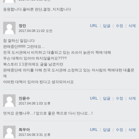
응원합니다.올바른 판단,결정..지지합니다
정민
URL
|
답글
|
수정
|
삭제
2017.04.08 11:02 오전
참 잘하신 일입니다
판매중단!!!!!!!! 그런데요…
전국 도서관에서 비치하고 대출되고 있는 쓰쓰이 늙은이 책에 대해
무슨 대책이 있어야 하지않을까요????
북스토리 1:1문의에도 글을 남겼지만
판매중단에 의미를 더해 전국 도서관에 소장하고 있는 저사람의 책에대한 대출문
제
어떠한 대책이 있어야 된다고 생각되어서요
안윤수
URL
|
답글
|
수정
|
삭제
2017.04.08 1:03 오후
멋저요 은행나무…! 앞으로 좋은 책으로 다시 만나요…!
최우아
URL
|
답글
|
수정
|
삭제
2017.04.08 3:31 오후