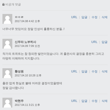
비공개 댓글
ㅁㅇㄹ
URL
|
답글
|
수정
|
삭제
2017.04.08 4:42 오후
너무너무 멋있어요 정말 인성이 훌륭하신 분들..!
신무라 노부히사
URL
|
답글
2017.04.09 7:09 오전
작가의 트위트는 참 창피한 발언이었습니다. 귀 출판사의 결정을 충분히 그리고
마땅히 이해하며 지지합니다.
황성원
URL
|
답글
|
수정
|
삭제
2017.04.10 10:28 오후
출판 업계 현실로 볼때 어려운 결정이었을텐데
정말 감사합니다
박현주
URL
|
답글
|
수정
|
삭제
2017.04.11 3:21 오후