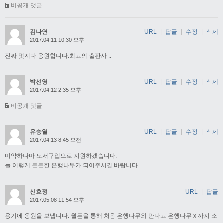
비공개 댓글
김나연
URL
|
답글
|
수정
|
삭제
2017.04.11 10:30 오후
진짜 멋지다 응원합니다.최고의 출판사 ..
박선영
URL
|
답글
|
수정
|
삭제
2017.04.12 2:35 오후
비공개 댓글
유승열
URL
|
답글
|
수정
|
삭제
2017.04.13 8:45 오전
미약하나마 도서구입으로 지원하겠습니다.
늘 이렇게 든든한 은행나무가 되어주시길 바랍니다.
신효정
URL
|
답글
2017.05.08 11:54 오후
용기에 응원을 보냅니다. 월든을 통해 처음 은행나무와 만나고 은행나무 x 까지 소