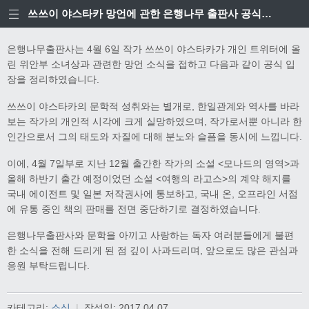
쓰쓰이 야스타카 망언에 관한 은행나무 출판사 공식입장
은행나무출판사는 4월 6일 작가 쓰쓰이 야스타카가 개인 트위터에 올
린 위안부 소녀상과 관련한 망언 소식을 접하고 다음과 같이 공식 입
장을 정리하였습니다.
쓰쓰이 야스타카의 문학적 성취와는 별개로, 한일관계와 역사를 바라
보는 작가의 개인적 시각에 크게 실망하였으며, 작가로서뿐 아니라 한
인간으로서 그의 태도와 자질에 대해 분노와 슬픔을 동시에 느낍니다.
이에, 4월 7일부로 지난 12월 출간한 작가의 소설 <모나드의 영역>과
올해 하반기 출간 예정이었던 소설 <여행의 라고스>의 계약 해지를
국내 에이전트 및 일본 저작권사에 통보하고, 국내 온, 오프라인 서점
에 유통 중인 책의 판매를 전면 중단하기로 결정하였습니다.
은행나무출판사와 문학을 아끼고 사랑하는 독자 여러분들에게 불편
한 소식을 전해 드리게 된 점 깊이 사과드리며, 앞으로도 많은 관심과
응원 부탁드립니다.
카테고리:
소식
|
작성일:
2017.04.07