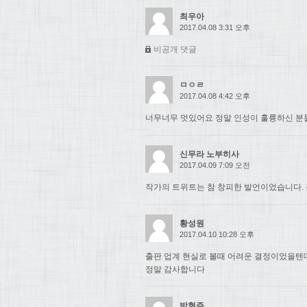
최우아
2017.04.08 3:31 오후
비공개 댓글
ㅁㅇㄹ
2017.04.08 4:42 오후
너무너무 멋있어요 정말 인성이 훌륭하신 분들.
신무라 노부히사
2017.04.09 7:09 오전
작가의 트위트는 참 창피한 발언이었습니다. 
황성원
2017.04.10 10:28 오후
출판 업계 현실로 볼때 어려운 결정이었을텐
정말 감사합니다
박현주