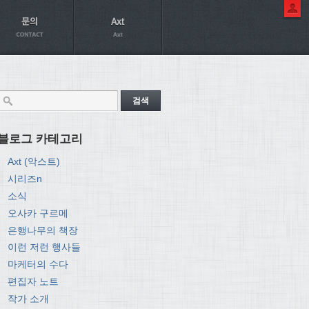
블로그 카테고리
Axt (악스트)
시리즈n
소식
오사카 구르메
은행나무의 책장
이런 저런 행사들
마케터의 수다
편집자 노트
작가 소개