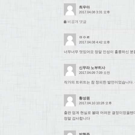
최우아
2017.04.08 3:31 오후
비공개 댓글
ㅁㅇㄹ
2017.04.08 4:42 오후
너무너무 멋있어요 정말 인성이 훌륭하신 분들.
신무라 노부히사
2017.04.09 7:09 오전
작가의 트위트는 참 창피한 발언이었습니다. 
황성원
2017.04.10 10:28 오후
출판 업계 현실로 볼때 어려운 결정이었을텐
정말 감사합니다
박현주