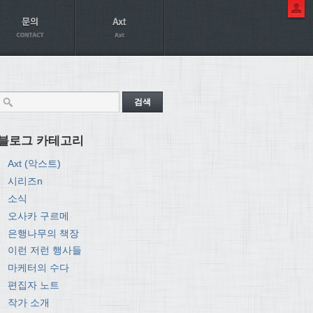
블로그 카테고리
Axt (악스트)
시리즈n
소식
오사카 구르메
은행나무의 책장
이런 저런 행사들
마케터의 수다
편집자 노트
작가 소개