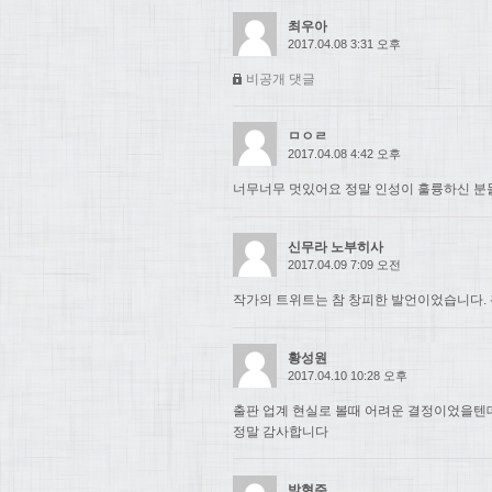
최우아
2017.04.08 3:31 오후
비공개 댓글
ㅁㅇㄹ
2017.04.08 4:42 오후
너무너무 멋있어요 정말 인성이 훌륭하신 분들.
신무라 노부히사
2017.04.09 7:09 오전
작가의 트위트는 참 창피한 발언이었습니다. 
황성원
2017.04.10 10:28 오후
출판 업계 현실로 볼때 어려운 결정이었을텐
정말 감사합니다
박현주