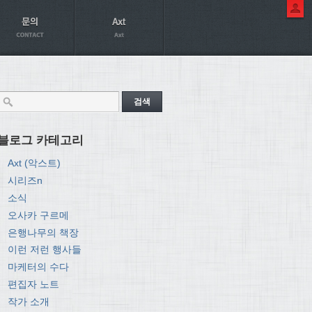
블로그 카테고리
Axt (악스트)
시리즈n
소식
오사카 구르메
은행나무의 책장
이런 저런 행사들
마케터의 수다
편집자 노트
작가 소개