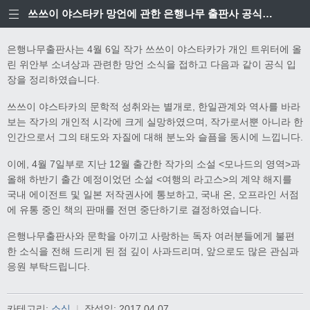
쓰쓰이 야스타카 망언에 관한 은행나무 출판사 공식입장
은행나무출판사는 4월 6일 작가 쓰쓰이 야스타카가 개인 트위터에 올
린 위안부 소녀상과 관련한 망언 소식을 접하고 다음과 같이 공식 입
장을 정리하였습니다.
쓰쓰이 야스타카의 문학적 성취와는 별개로, 한일관계와 역사를 바라
보는 작가의 개인적 시각에 크게 실망하였으며, 작가로서뿐 아니라 한
인간으로서 그의 태도와 자질에 대해 분노와 슬픔을 동시에 느낍니다.
이에, 4월 7일부로 지난 12월 출간한 작가의 소설 <모나드의 영역>과
올해 하반기 출간 예정이었던 소설 <여행의 라고스>의 계약 해지를
국내 에이전트 및 일본 저작권사에 통보하고, 국내 온, 오프라인 서점
에 유통 중인 책의 판매를 전면 중단하기로 결정하였습니다.
은행나무출판사와 문학을 아끼고 사랑하는 독자 여러분들에게 불편
한 소식을 전해 드리게 된 점 깊이 사과드리며, 앞으로도 많은 관심과
응원 부탁드립니다.
카테고리:
소식
|
작성일:
2017.04.07