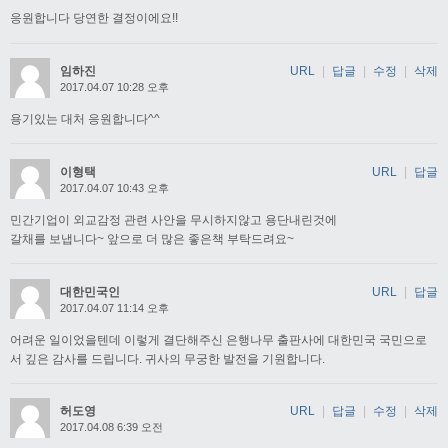
응원합니다 당연한 결정이에요!!
임하진
URL
|
답글
|
수정
|
삭제
2017.04.07 10:28 오후
용기있는 대처 응원합니다^^
이형택
URL
|
답글
2017.04.07 10:43 오후
민간기업이 외교감정 관련 사안을 무시하지않고 용단내린것에
갈채를 보냅니다~ 앞으로 더 많은 좋은책 부탁드려요~
대한민국인
URL
|
답글
2017.04.07 11:14 오후
어려운 일이었을텐데 이렇게 결단해주신 은행나무 출판사에 대한민국 국민으로
서 깊은 감사를 드립니다. 귀사의 무궁한 발전을 기원합니다.
허도영
URL
|
답글
|
수정
|
삭제
2017.04.08 6:39 오전