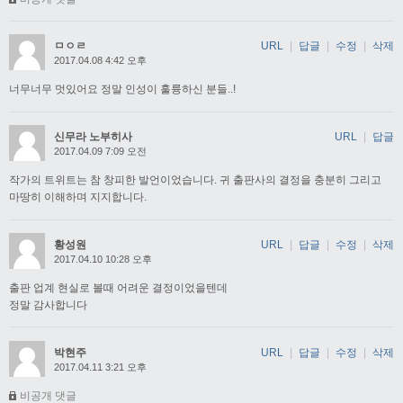
ㅁㅇㄹ
URL
|
답글
|
수정
|
삭제
2017.04.08 4:42 오후
너무너무 멋있어요 정말 인성이 훌륭하신 분들..!
신무라 노부히사
URL
|
답글
2017.04.09 7:09 오전
작가의 트위트는 참 창피한 발언이었습니다. 귀 출판사의 결정을 충분히 그리고
마땅히 이해하며 지지합니다.
황성원
URL
|
답글
|
수정
|
삭제
2017.04.10 10:28 오후
출판 업계 현실로 볼때 어려운 결정이었을텐데
정말 감사합니다
박현주
URL
|
답글
|
수정
|
삭제
2017.04.11 3:21 오후
비공개 댓글