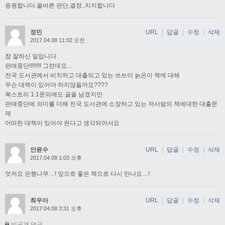
응원합니다.올바른 판단,결정..지지합니다
정민
URL
|
답글
|
수정
|
삭제
2017.04.08 11:02 오전
참 잘하신 일입니다
판매중단!!!!!!!! 그런데요…
전국 도서관에서 비치하고 대출되고 있는 쓰쓰이 늙은이 책에 대해
무슨 대책이 있어야 하지않을까요????
북스토리 1:1문의에도 글을 남겼지만
판매중단에 의미를 더해 전국 도서관에 소장하고 있는 저사람의 책에대한 대출문
제
어떠한 대책이 있어야 된다고 생각되어서요
안윤수
URL
|
답글
|
수정
|
삭제
2017.04.08 1:03 오후
멋저요 은행나무…! 앞으로 좋은 책으로 다시 만나요…!
최우아
URL
|
답글
|
수정
|
삭제
2017.04.08 3:31 오후
비공개 댓글