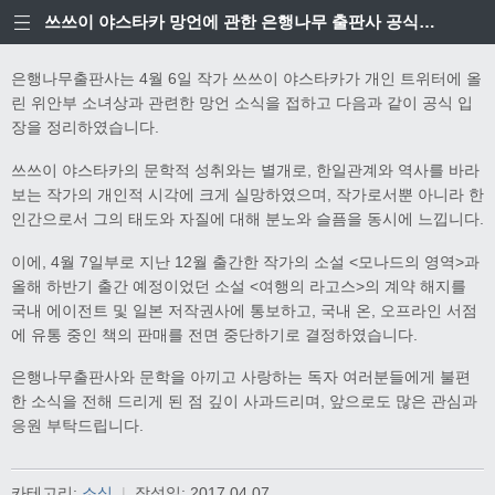
쓰쓰이 야스타카 망언에 관한 은행나무 출판사 공식입장
은행나무출판사는 4월 6일 작가 쓰쓰이 야스타카가 개인 트위터에 올
린 위안부 소녀상과 관련한 망언 소식을 접하고 다음과 같이 공식 입
장을 정리하였습니다.
쓰쓰이 야스타카의 문학적 성취와는 별개로, 한일관계와 역사를 바라
보는 작가의 개인적 시각에 크게 실망하였으며, 작가로서뿐 아니라 한
인간으로서 그의 태도와 자질에 대해 분노와 슬픔을 동시에 느낍니다.
이에, 4월 7일부로 지난 12월 출간한 작가의 소설 <모나드의 영역>과
올해 하반기 출간 예정이었던 소설 <여행의 라고스>의 계약 해지를
국내 에이전트 및 일본 저작권사에 통보하고, 국내 온, 오프라인 서점
에 유통 중인 책의 판매를 전면 중단하기로 결정하였습니다.
은행나무출판사와 문학을 아끼고 사랑하는 독자 여러분들에게 불편
한 소식을 전해 드리게 된 점 깊이 사과드리며, 앞으로도 많은 관심과
응원 부탁드립니다.
카테고리:
소식
|
작성일:
2017.04.07