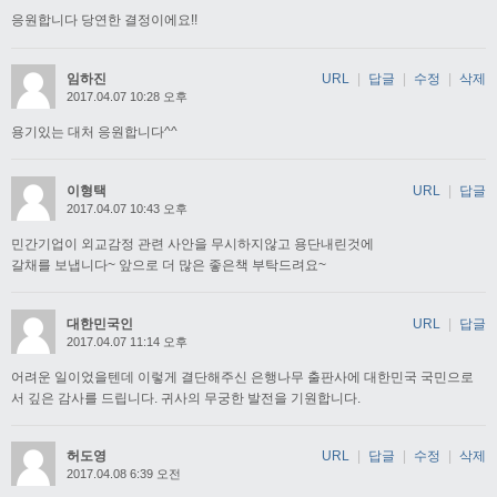
응원합니다 당연한 결정이에요!!
임하진
URL
|
답글
|
수정
|
삭제
2017.04.07 10:28 오후
용기있는 대처 응원합니다^^
이형택
URL
|
답글
2017.04.07 10:43 오후
민간기업이 외교감정 관련 사안을 무시하지않고 용단내린것에
갈채를 보냅니다~ 앞으로 더 많은 좋은책 부탁드려요~
대한민국인
URL
|
답글
2017.04.07 11:14 오후
어려운 일이었을텐데 이렇게 결단해주신 은행나무 출판사에 대한민국 국민으로
서 깊은 감사를 드립니다. 귀사의 무궁한 발전을 기원합니다.
허도영
URL
|
답글
|
수정
|
삭제
2017.04.08 6:39 오전