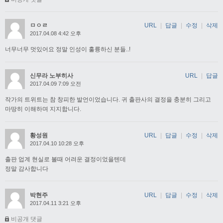
ㅁㅇㄹ
URL
|
답글
|
수정
|
삭제
2017.04.08 4:42 오후
너무너무 멋있어요 정말 인성이 훌륭하신 분들..!
신무라 노부히사
URL
|
답글
2017.04.09 7:09 오전
작가의 트위트는 참 창피한 발언이었습니다. 귀 출판사의 결정을 충분히 그리고
마땅히 이해하며 지지합니다.
황성원
URL
|
답글
|
수정
|
삭제
2017.04.10 10:28 오후
출판 업계 현실로 볼때 어려운 결정이었을텐데
정말 감사합니다
박현주
URL
|
답글
|
수정
|
삭제
2017.04.11 3:21 오후
비공개 댓글