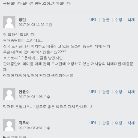
응원합니다.올바른 판단,결정..지지합니다
정민
URL
|
답글
|
수정
|
삭제
2017.04.08 11:02 오전
참 잘하신 일입니다
판매중단!!!!!!!! 그런데요…
전국 도서관에서 비치하고 대출되고 있는 쓰쓰이 늙은이 책에 대해
무슨 대책이 있어야 하지않을까요????
북스토리 1:1문의에도 글을 남겼지만
판매중단에 의미를 더해 전국 도서관에 소장하고 있는 저사람의 책에대한 대출문
제
어떠한 대책이 있어야 된다고 생각되어서요
안윤수
URL
|
답글
|
수정
|
삭제
2017.04.08 1:03 오후
멋저요 은행나무…! 앞으로 좋은 책으로 다시 만나요…!
최우아
URL
|
답글
|
수정
|
삭제
2017.04.08 3:31 오후
비공개 댓글