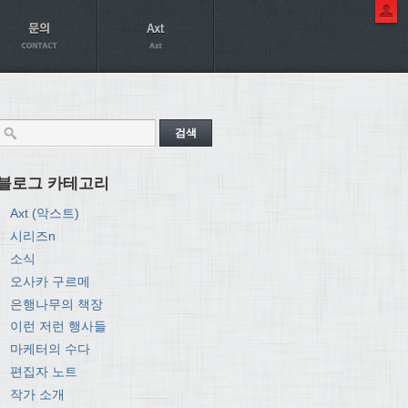
블로그 카테고리
Axt (악스트)
시리즈n
소식
오사카 구르메
은행나무의 책장
이런 저런 행사들
마케터의 수다
편집자 노트
작가 소개