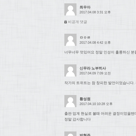
최우아
2017.04.08 3:31 오후
비공개 댓글
ㅁㅇㄹ
2017.04.08 4:42 오후
너무너무 멋있어요 정말 인성이 훌륭하신 분들.
신무라 노부히사
2017.04.09 7:09 오전
작가의 트위트는 참 창피한 발언이었습니다. 
황성원
2017.04.10 10:28 오후
출판 업계 현실로 볼때 어려운 결정이었을텐
정말 감사합니다
박현주