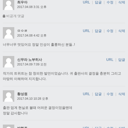
최우아
URL
|
답글
|
수정
|
삭제
2017.04.08 3:31 오후
비공개 댓글
ㅁㅇㄹ
URL
|
답글
|
수정
|
삭제
2017.04.08 4:42 오후
너무너무 멋있어요 정말 인성이 훌륭하신 분들..!
신무라 노부히사
URL
|
답글
2017.04.09 7:09 오전
작가의 트위트는 참 창피한 발언이었습니다. 귀 출판사의 결정을 충분히 그리고
마땅히 이해하며 지지합니다.
황성원
URL
|
답글
|
수정
|
삭제
2017.04.10 10:28 오후
출판 업계 현실로 볼때 어려운 결정이었을텐데
정말 감사합니다