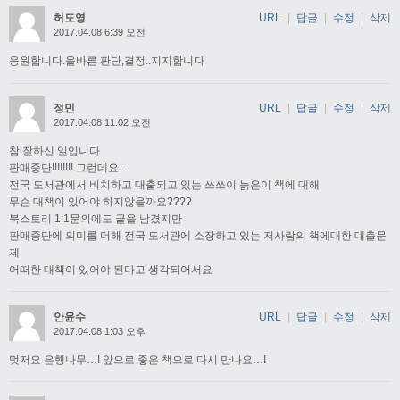
허도영
URL
|
답글
|
수정
|
삭제
2017.04.08 6:39 오전
응원합니다.올바른 판단,결정..지지합니다
정민
URL
|
답글
|
수정
|
삭제
2017.04.08 11:02 오전
참 잘하신 일입니다
판매중단!!!!!!!! 그런데요…
전국 도서관에서 비치하고 대출되고 있는 쓰쓰이 늙은이 책에 대해
무슨 대책이 있어야 하지않을까요????
북스토리 1:1문의에도 글을 남겼지만
판매중단에 의미를 더해 전국 도서관에 소장하고 있는 저사람의 책에대한 대출문
제
어떠한 대책이 있어야 된다고 생각되어서요
안윤수
URL
|
답글
|
수정
|
삭제
2017.04.08 1:03 오후
멋저요 은행나무…! 앞으로 좋은 책으로 다시 만나요…!