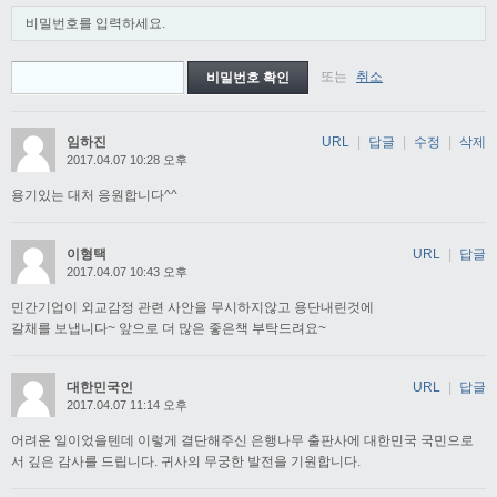
비밀번호를 입력하세요.
또는
취소
임하진
URL
|
답글
|
수정
|
삭제
2017.04.07 10:28 오후
용기있는 대처 응원합니다^^
이형택
URL
|
답글
2017.04.07 10:43 오후
민간기업이 외교감정 관련 사안을 무시하지않고 용단내린것에
갈채를 보냅니다~ 앞으로 더 많은 좋은책 부탁드려요~
대한민국인
URL
|
답글
2017.04.07 11:14 오후
어려운 일이었을텐데 이렇게 결단해주신 은행나무 출판사에 대한민국 국민으로
서 깊은 감사를 드립니다. 귀사의 무궁한 발전을 기원합니다.