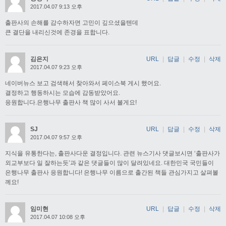
2017.04.07 9:13 오후
출판사의 손해를 감수하자면 고민이 깊으셨을텐데
큰 결단을 내리신것에 존경을 표합니다.
김은지
URL
|
답글
|
수정
|
삭제
2017.04.07 9:23 오후
네이버뉴스 보고 검색해서 찾아와서 페이스북 게시 했어요.
결정하고 행동하시는 모습에 감동받았어요.
응원합니다.은행나무 출판사 책 많이 사서 볼게요!
SJ
URL
|
답글
|
수정
|
삭제
2017.04.07 9:57 오후
지식을 유통한다는, 출판사다운 결정입니다. 관련 뉴스기사 댓글보시면 ‘출판사가
외교부보다 일 잘하는듯’과 같은 댓글들이 많이 달려있네요. 대한민국 국민들이
은행나무 출판사 응원합니다! 은행나무 이름으로 출간된 책들 관심가지고 살펴볼
께요!
임미현
URL
|
답글
|
수정
|
삭제
2017.04.07 10:08 오후