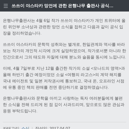
쓰쓰이 야스타카 망언에 관한 은행나무 출판사 공식입장
은행나무출판사는 4월 6일 작가 쓰쓰이 야스타카가 개인 트위터에 올
린 위안부 소녀상과 관련한 망언 소식을 접하고 다음과 같이 공식 입
장을 정리하였습니다.
쓰쓰이 야스타카의 문학적 성취와는 별개로, 한일관계와 역사를 바라
보는 작가의 개인적 시각에 크게 실망하였으며, 작가로서뿐 아니라 한
인간으로서 그의 태도와 자질에 대해 분노와 슬픔을 동시에 느낍니다.
이에, 4월 7일부로 지난 12월 출간한 작가의 소설 <모나드의 영역>과
올해 하반기 출간 예정이었던 소설 <여행의 라고스>의 계약 해지를
국내 에이전트 및 일본 저작권사에 통보하고, 국내 온, 오프라인 서점
에 유통 중인 책의 판매를 전면 중단하기로 결정하였습니다.
은행나무출판사와 문학을 아끼고 사랑하는 독자 여러분들에게 불편
한 소식을 전해 드리게 된 점 깊이 사과드리며, 앞으로도 많은 관심과
응원 부탁드립니다.
카테고리:
소식
|
작성일:
2017.04.07