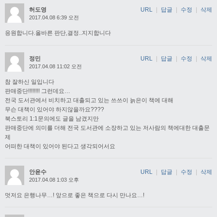
허도영
URL
|
답글
|
수정
|
삭제
2017.04.08 6:39 오전
응원합니다.올바른 판단,결정..지지합니다
정민
URL
|
답글
|
수정
|
삭제
2017.04.08 11:02 오전
참 잘하신 일입니다
판매중단!!!!!!!! 그런데요…
전국 도서관에서 비치하고 대출되고 있는 쓰쓰이 늙은이 책에 대해
무슨 대책이 있어야 하지않을까요????
북스토리 1:1문의에도 글을 남겼지만
판매중단에 의미를 더해 전국 도서관에 소장하고 있는 저사람의 책에대한 대출문
제
어떠한 대책이 있어야 된다고 생각되어서요
안윤수
URL
|
답글
|
수정
|
삭제
2017.04.08 1:03 오후
멋저요 은행나무…! 앞으로 좋은 책으로 다시 만나요…!