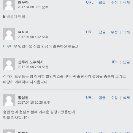
최우아
URL
|
답글
|
수정
|
삭제
2017.04.08 3:31 오후
비공개 댓글
ㅁㅇㄹ
URL
|
답글
|
수정
|
삭제
2017.04.08 4:42 오후
너무너무 멋있어요 정말 인성이 훌륭하신 분들..!
신무라 노부히사
URL
|
답글
2017.04.09 7:09 오전
작가의 트위트는 참 창피한 발언이었습니다. 귀 출판사의 결정을 충분히 그리고
마땅히 이해하며 지지합니다.
황성원
URL
|
답글
|
수정
|
삭제
2017.04.10 10:28 오후
출판 업계 현실로 볼때 어려운 결정이었을텐데
정말 감사합니다