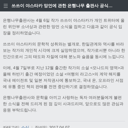
쓰쓰이 야스타카 망언에 관한 은행나무 출판사 공식입장
은행나무출판사는 4월 6일 작가 쓰쓰이 야스타카가 개인 트위터에 올
린 위안부 소녀상과 관련한 망언 소식을 접하고 다음과 같이 공식 입
장을 정리하였습니다.
쓰쓰이 야스타카의 문학적 성취와는 별개로, 한일관계와 역사를 바라
보는 작가의 개인적 시각에 크게 실망하였으며, 작가로서뿐 아니라 한
인간으로서 그의 태도와 자질에 대해 분노와 슬픔을 동시에 느낍니다.
이에, 4월 7일부로 지난 12월 출간한 작가의 소설 <모나드의 영역>과
올해 하반기 출간 예정이었던 소설 <여행의 라고스>의 계약 해지를
국내 에이전트 및 일본 저작권사에 통보하고, 국내 온, 오프라인 서점
에 유통 중인 책의 판매를 전면 중단하기로 결정하였습니다.
은행나무출판사와 문학을 아끼고 사랑하는 독자 여러분들에게 불편
한 소식을 전해 드리게 된 점 깊이 사과드리며, 앞으로도 많은 관심과
응원 부탁드립니다.
카테고리:
소식
|
작성일:
2017.04.07