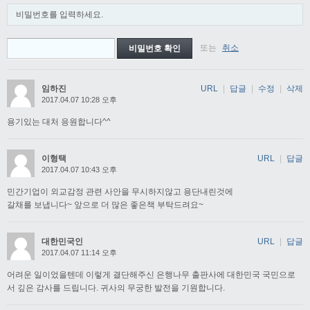
비밀번호를 입력하세요.
또는
취소
임하진
URL
|
답글
|
수정
|
삭제
2017.04.07 10:28 오후
용기있는 대처 응원합니다^^
이형택
URL
|
답글
2017.04.07 10:43 오후
민간기업이 외교감정 관련 사안을 무시하지않고 용단내린것에
갈채를 보냅니다~ 앞으로 더 많은 좋은책 부탁드려요~
대한민국인
URL
|
답글
2017.04.07 11:14 오후
어려운 일이었을텐데 이렇게 결단해주신 은행나무 출판사에 대한민국 국민으로
서 깊은 감사를 드립니다. 귀사의 무궁한 발전을 기원합니다.