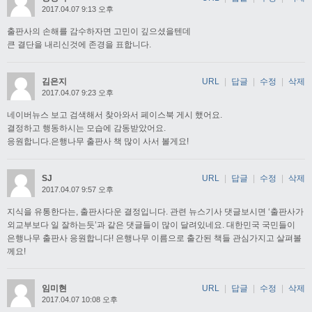
2017.04.07 9:13 오후
출판사의 손해를 감수하자면 고민이 깊으셨을텐데
큰 결단을 내리신것에 존경을 표합니다.
김은지
URL
|
답글
|
수정
|
삭제
2017.04.07 9:23 오후
네이버뉴스 보고 검색해서 찾아와서 페이스북 게시 했어요.
결정하고 행동하시는 모습에 감동받았어요.
응원합니다.은행나무 출판사 책 많이 사서 볼게요!
SJ
URL
|
답글
|
수정
|
삭제
2017.04.07 9:57 오후
지식을 유통한다는, 출판사다운 결정입니다. 관련 뉴스기사 댓글보시면 ‘출판사가
외교부보다 일 잘하는듯’과 같은 댓글들이 많이 달려있네요. 대한민국 국민들이
은행나무 출판사 응원합니다! 은행나무 이름으로 출간된 책들 관심가지고 살펴볼
께요!
임미현
URL
|
답글
|
수정
|
삭제
2017.04.07 10:08 오후