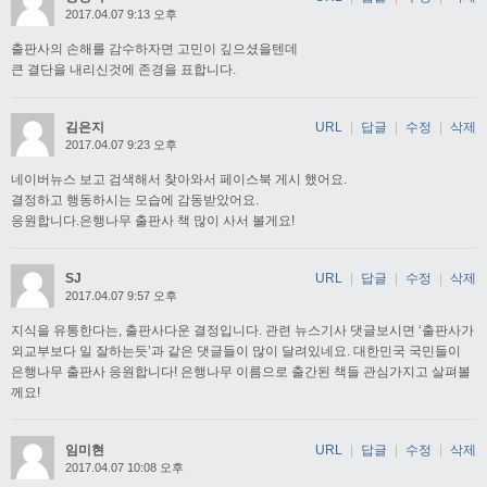
2017.04.07 9:13 오후
출판사의 손해를 감수하자면 고민이 깊으셨을텐데
큰 결단을 내리신것에 존경을 표합니다.
김은지
URL
|
답글
|
수정
|
삭제
2017.04.07 9:23 오후
네이버뉴스 보고 검색해서 찾아와서 페이스북 게시 했어요.
결정하고 행동하시는 모습에 감동받았어요.
응원합니다.은행나무 출판사 책 많이 사서 볼게요!
SJ
URL
|
답글
|
수정
|
삭제
2017.04.07 9:57 오후
지식을 유통한다는, 출판사다운 결정입니다. 관련 뉴스기사 댓글보시면 ‘출판사가
외교부보다 일 잘하는듯’과 같은 댓글들이 많이 달려있네요. 대한민국 국민들이
은행나무 출판사 응원합니다! 은행나무 이름으로 출간된 책들 관심가지고 살펴볼
께요!
임미현
URL
|
답글
|
수정
|
삭제
2017.04.07 10:08 오후