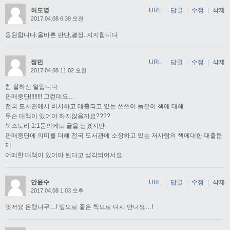
허도영
URL
|
답글
|
수정
|
삭제
2017.04.08 6:39 오전
응원합니다.올바른 판단,결정..지지합니다
정민
URL
|
답글
|
수정
|
삭제
2017.04.08 11:02 오전
참 잘하신 일입니다
판매중단!!!!!!!! 그런데요…
전국 도서관에서 비치하고 대출되고 있는 쓰쓰이 늙은이 책에 대해
무슨 대책이 있어야 하지않을까요????
북스토리 1:1문의에도 글을 남겼지만
판매중단에 의미를 더해 전국 도서관에 소장하고 있는 저사람의 책에대한 대출문
제
어떠한 대책이 있어야 된다고 생각되어서요
안윤수
URL
|
답글
|
수정
|
삭제
2017.04.08 1:03 오후
멋저요 은행나무…! 앞으로 좋은 책으로 다시 만나요…!