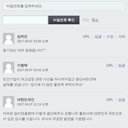
비밀번호를 입력하세요.
또는
취소
임하진
URL
|
답글
|
수정
|
삭제
2017.04.07 10:28 오후
용기있는 대처 응원합니다^^
이형택
URL
|
답글
2017.04.07 10:43 오후
민간기업이 외교감정 관련 사안을 무시하지않고 용단내린것에
갈채를 보냅니다~ 앞으로 더 많은 좋은책 부탁드려요~
대한민국인
URL
|
답글
2017.04.07 11:14 오후
어려운 일이었을텐데 이렇게 결단해주신 은행나무 출판사에 대한민국 국민으로
서 깊은 감사를 드립니다. 귀사의 무궁한 발전을 기원합니다.