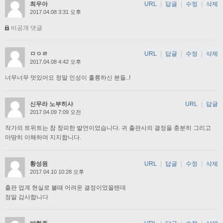
최우아
URL
|
답글
|
수정
|
삭제
2017.04.08 3:31 오후
비공개 댓글
ㅁㅇㄹ
URL
|
답글
|
수정
|
삭제
2017.04.08 4:42 오후
너무너무 멋있어요 정말 인성이 훌륭하신 분들..!
신무라 노부히사
URL
|
답글
2017.04.09 7:09 오전
작가의 트위트는 참 창피한 발언이었습니다. 귀 출판사의 결정을 충분히 그리고
마땅히 이해하며 지지합니다.
황성원
URL
|
답글
|
수정
|
삭제
2017.04.10 10:28 오후
출판 업계 현실로 볼때 어려운 결정이었을텐데
정말 감사합니다