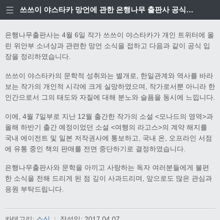
쓰쓰이 야스타카 망언에 관한 은행나무 출판사 공식입장
은행나무출판사는 4월 6일 작가 쓰쓰이 야스타카가 개인 트위터에 올
린 위안부 소녀상과 관련한 망언 소식을 접하고 다음과 같이 공식 입
장을 정리하였습니다.
쓰쓰이 야스타카의 문학적 성취와는 별개로, 한일관계와 역사를 바라
보는 작가의 개인적 시각에 크게 실망하였으며, 작가로서뿐 아니라 한
인간으로서 그의 태도와 자질에 대해 분노와 슬픔을 동시에 느낍니다.
이에, 4월 7일부로 지난 12월 출간한 작가의 소설 <모나드의 영역>과
올해 하반기 출간 예정이었던 소설 <여행의 라고스>의 계약 해지를
국내 에이전트 및 일본 저작권사에 통보하고, 국내 온, 오프라인 서점
에 유통 중인 책의 판매를 전면 중단하기로 결정하였습니다.
은행나무출판사와 문학을 아끼고 사랑하는 독자 여러분들에게 불편
한 소식을 전해 드리게 된 점 깊이 사과드리며, 앞으로도 많은 관심과
응원 부탁드립니다.
카테고리:
소식
|
작성일:
2017.04.07