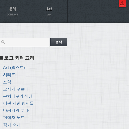
블로그 카테고리
Axt (악스트)
시리즈n
소식
오사카 구르메
은행나무의 책장
이런 저런 행사들
마케터의 수다
편집자 노트
작가 소개