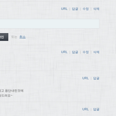
URL
|
답글
|
수정
|
삭제
또는
취소
URL
|
답글
|
수정
|
삭제
URL
|
답글
않고 용단내린것에
탁드려요~
URL
|
답글