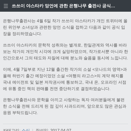
쓰쓰이 야스타카 망언에 관한 은행나무 출판사 공식입장
은행나무출판사는 4월 6일 작가 쓰쓰이 야스타카가 개인 트위터에 올
린 위안부 소녀상과 관련한 망언 소식을 접하고 다음과 같이 공식 입
장을 정리하였습니다.
쓰쓰이 야스타카의 문학적 성취와는 별개로, 한일관계와 역사를 바라
보는 작가의 개인적 시각에 크게 실망하였으며, 작가로서뿐 아니라 한
인간으로서 그의 태도와 자질에 대해 분노와 슬픔을 동시에 느낍니다.
이에, 4월 7일부로 지난 12월 출간한 작가의 소설 <모나드의 영역>과
올해 하반기 출간 예정이었던 소설 <여행의 라고스>의 계약 해지를
국내 에이전트 및 일본 저작권사에 통보하고, 국내 온, 오프라인 서점
에 유통 중인 책의 판매를 전면 중단하기로 결정하였습니다.
은행나무출판사와 문학을 아끼고 사랑하는 독자 여러분들에게 불편
한 소식을 전해 드리게 된 점 깊이 사과드리며, 앞으로도 많은 관심과
응원 부탁드립니다.
카테고리:
소식
|
작성일:
2017.04.07