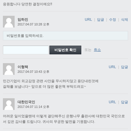
응원합니다 당연한 결정이에요!!
임하진
URL
|
답글
|
수정
|
삭제
2017.04.07 10:28 오후
비밀번호를 입력하세요.
또는
취소
이형택
URL
|
답글
2017.04.07 10:43 오후
민간기업이 외교감정 관련 사안을 무시하지않고 용단내린것에
갈채를 보냅니다~ 앞으로 더 많은 좋은책 부탁드려요~
대한민국인
URL
|
답글
2017.04.07 11:14 오후
어려운 일이었을텐데 이렇게 결단해주신 은행나무 출판사에 대한민국 국민으로
서 깊은 감사를 드립니다. 귀사의 무궁한 발전을 기원합니다.