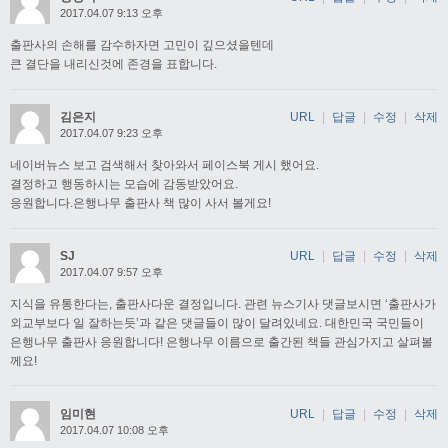
2017.04.07 9:13 오후
출판사의 손해를 감수하자면 고민이 깊으셨을텐데
큰 결단을 내리신것에 존경을 표합니다.
김은지
URL
|
답글
|
수정
|
삭제
2017.04.07 9:23 오후
네이버뉴스 보고 검색해서 찾아와서 페이스북 게시 했어요.
결정하고 행동하시는 모습에 감동받았어요.
응원합니다.은행나무 출판사 책 많이 사서 볼게요!
SJ
URL
|
답글
|
수정
|
삭제
2017.04.07 9:57 오후
지식을 유통한다는, 출판사다운 결정입니다. 관련 뉴스기사 댓글보시면 ‘출판사가
외교부보다 일 잘하는듯’과 같은 댓글들이 많이 달려있네요. 대한민국 국민들이
은행나무 출판사 응원합니다! 은행나무 이름으로 출간된 책들 관심가지고 살펴볼
께요!
임미현
URL
|
답글
|
수정
|
삭제
2017.04.07 10:08 오후