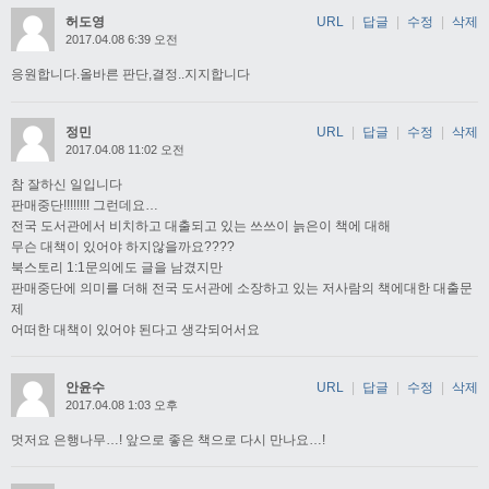
허도영
URL
|
답글
|
수정
|
삭제
2017.04.08 6:39 오전
응원합니다.올바른 판단,결정..지지합니다
정민
URL
|
답글
|
수정
|
삭제
2017.04.08 11:02 오전
참 잘하신 일입니다
판매중단!!!!!!!! 그런데요…
전국 도서관에서 비치하고 대출되고 있는 쓰쓰이 늙은이 책에 대해
무슨 대책이 있어야 하지않을까요????
북스토리 1:1문의에도 글을 남겼지만
판매중단에 의미를 더해 전국 도서관에 소장하고 있는 저사람의 책에대한 대출문
제
어떠한 대책이 있어야 된다고 생각되어서요
안윤수
URL
|
답글
|
수정
|
삭제
2017.04.08 1:03 오후
멋저요 은행나무…! 앞으로 좋은 책으로 다시 만나요…!