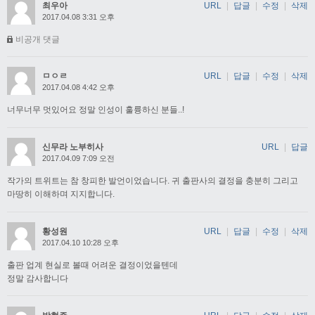
최우아
URL
|
답글
|
수정
|
삭제
2017.04.08 3:31 오후
비공개 댓글
ㅁㅇㄹ
URL
|
답글
|
수정
|
삭제
2017.04.08 4:42 오후
너무너무 멋있어요 정말 인성이 훌륭하신 분들..!
신무라 노부히사
URL
|
답글
2017.04.09 7:09 오전
작가의 트위트는 참 창피한 발언이었습니다. 귀 출판사의 결정을 충분히 그리고
마땅히 이해하며 지지합니다.
황성원
URL
|
답글
|
수정
|
삭제
2017.04.10 10:28 오후
출판 업계 현실로 볼때 어려운 결정이었을텐데
정말 감사합니다