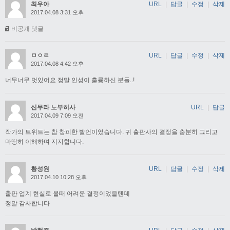
최우아
URL
|
답글
|
수정
|
삭제
2017.04.08 3:31 오후
비공개 댓글
ㅁㅇㄹ
URL
|
답글
|
수정
|
삭제
2017.04.08 4:42 오후
너무너무 멋있어요 정말 인성이 훌륭하신 분들..!
신무라 노부히사
URL
|
답글
2017.04.09 7:09 오전
작가의 트위트는 참 창피한 발언이었습니다. 귀 출판사의 결정을 충분히 그리고
마땅히 이해하며 지지합니다.
황성원
URL
|
답글
|
수정
|
삭제
2017.04.10 10:28 오후
출판 업계 현실로 볼때 어려운 결정이었을텐데
정말 감사합니다