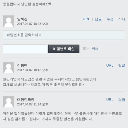
응원합니다 당연한 결정이에요!!
임하진
URL
|
답글
|
수정
|
삭제
2017.04.07 10:28 오후
비밀번호를 입력하세요.
또는
취소
이형택
URL
|
답글
2017.04.07 10:43 오후
민간기업이 외교감정 관련 사안을 무시하지않고 용단내린것에
갈채를 보냅니다~ 앞으로 더 많은 좋은책 부탁드려요~
대한민국인
URL
|
답글
2017.04.07 11:14 오후
어려운 일이었을텐데 이렇게 결단해주신 은행나무 출판사에 대한민국 국민으로
서 깊은 감사를 드립니다. 귀사의 무궁한 발전을 기원합니다.