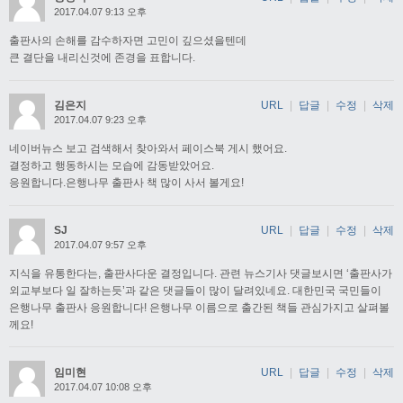
2017.04.07 9:13 오후
출판사의 손해를 감수하자면 고민이 깊으셨을텐데
큰 결단을 내리신것에 존경을 표합니다.
김은지
URL
|
답글
|
수정
|
삭제
2017.04.07 9:23 오후
네이버뉴스 보고 검색해서 찾아와서 페이스북 게시 했어요.
결정하고 행동하시는 모습에 감동받았어요.
응원합니다.은행나무 출판사 책 많이 사서 볼게요!
SJ
URL
|
답글
|
수정
|
삭제
2017.04.07 9:57 오후
지식을 유통한다는, 출판사다운 결정입니다. 관련 뉴스기사 댓글보시면 ‘출판사가
외교부보다 일 잘하는듯’과 같은 댓글들이 많이 달려있네요. 대한민국 국민들이
은행나무 출판사 응원합니다! 은행나무 이름으로 출간된 책들 관심가지고 살펴볼
께요!
임미현
URL
|
답글
|
수정
|
삭제
2017.04.07 10:08 오후