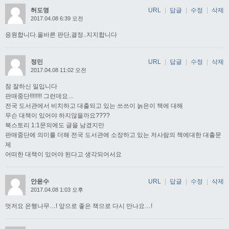
허도영
URL
|
답글
|
수정
|
삭제
2017.04.08 6:39 오전
응원합니다.올바른 판단,결정..지지합니다
정민
URL
|
답글
|
수정
|
삭제
2017.04.08 11:02 오전
참 잘하신 일입니다
판매중단!!!!!!!! 그런데요…
전국 도서관에서 비치하고 대출되고 있는 쓰쓰이 늙은이 책에 대해
무슨 대책이 있어야 하지않을까요????
북스토리 1:1문의에도 글을 남겼지만
판매중단에 의미를 더해 전국 도서관에 소장하고 있는 저사람의 책에대한 대출문
제
어떠한 대책이 있어야 된다고 생각되어서요
안윤수
URL
|
답글
|
수정
|
삭제
2017.04.08 1:03 오후
멋저요 은행나무…! 앞으로 좋은 책으로 다시 만나요…!