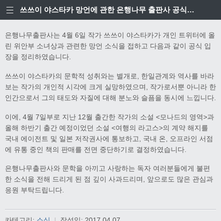
쓰쓰이 야스타카 망언에 관한 은행나무 출판사 공식입장
은행나무출판사는 4월 6일 작가 쓰쓰이 야스타카가 개인 트위터에 올
린 위안부 소녀상과 관련한 망언 소식을 접하고 다음과 같이 공식 입
장을 정리하였습니다.
쓰쓰이 야스타카의 문학적 성취와는 별개로, 한일관계와 역사를 바라
보는 작가의 개인적 시각에 크게 실망하였으며, 작가로서뿐 아니라 한
인간으로서 그의 태도와 자질에 대해 분노와 슬픔을 동시에 느낍니다.
이에, 4월 7일부로 지난 12월 출간한 작가의 소설 <모나드의 영역>과
올해 하반기 출간 예정이었던 소설 <여행의 라고스>의 계약 해지를
국내 에이전트 및 일본 저작권사에 통보하고, 국내 온, 오프라인 서점
에 유통 중인 책의 판매를 전면 중단하기로 결정하였습니다.
은행나무출판사와 문학을 아끼고 사랑하는 독자 여러분들에게 불편
한 소식을 전해 드리게 된 점 깊이 사과드리며, 앞으로도 많은 관심과
응원 부탁드립니다.
카테고리:
소식
|
작성일:
2017.04.07