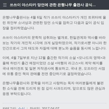
쓰쓰이 야스타카 망언에 관한 은행나무 출판사 공식입장
은행나무출판사는 4월 6일 작가 쓰쓰이 야스타카가 개인 트위터에 올
린 위안부 소녀상과 관련한 망언 소식을 접하고 다음과 같이 공식 입
장을 정리하였습니다.
쓰쓰이 야스타카의 문학적 성취와는 별개로, 한일관계와 역사를 바라
보는 작가의 개인적 시각에 크게 실망하였으며, 작가로서뿐 아니라 한
인간으로서 그의 태도와 자질에 대해 분노와 슬픔을 동시에 느낍니다.
이에, 4월 7일부로 지난 12월 출간한 작가의 소설 <모나드의 영역>과
올해 하반기 출간 예정이었던 소설 <여행의 라고스>의 계약 해지를
국내 에이전트 및 일본 저작권사에 통보하고, 국내 온, 오프라인 서점
에 유통 중인 책의 판매를 전면 중단하기로 결정하였습니다.
은행나무출판사와 문학을 아끼고 사랑하는 독자 여러분들에게 불편
한 소식을 전해 드리게 된 점 깊이 사과드리며, 앞으로도 많은 관심과
응원 부탁드립니다.
카테고리:
소식
|
작성일:
2017.04.07