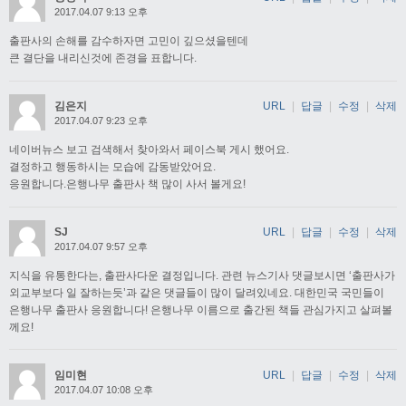
2017.04.07 9:13 오후
출판사의 손해를 감수하자면 고민이 깊으셨을텐데
큰 결단을 내리신것에 존경을 표합니다.
김은지
URL
|
답글
|
수정
|
삭제
2017.04.07 9:23 오후
네이버뉴스 보고 검색해서 찾아와서 페이스북 게시 했어요.
결정하고 행동하시는 모습에 감동받았어요.
응원합니다.은행나무 출판사 책 많이 사서 볼게요!
SJ
URL
|
답글
|
수정
|
삭제
2017.04.07 9:57 오후
지식을 유통한다는, 출판사다운 결정입니다. 관련 뉴스기사 댓글보시면 ‘출판사가
외교부보다 일 잘하는듯’과 같은 댓글들이 많이 달려있네요. 대한민국 국민들이
은행나무 출판사 응원합니다! 은행나무 이름으로 출간된 책들 관심가지고 살펴볼
께요!
임미현
URL
|
답글
|
수정
|
삭제
2017.04.07 10:08 오후