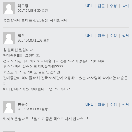
허도영
URL
|
답글
|
수정
|
삭제
2017.04.08 6:39 오전
응원합니다.올바른 판단,결정..지지합니다
정민
URL
|
답글
|
수정
|
삭제
2017.04.08 11:02 오전
참 잘하신 일입니다
판매중단!!!!!!!! 그런데요…
전국 도서관에서 비치하고 대출되고 있는 쓰쓰이 늙은이 책에 대해
무슨 대책이 있어야 하지않을까요????
북스토리 1:1문의에도 글을 남겼지만
판매중단에 의미를 더해 전국 도서관에 소장하고 있는 저사람의 책에대한 대출문
제
어떠한 대책이 있어야 된다고 생각되어서요
안윤수
URL
|
답글
|
수정
|
삭제
2017.04.08 1:03 오후
멋저요 은행나무…! 앞으로 좋은 책으로 다시 만나요…!