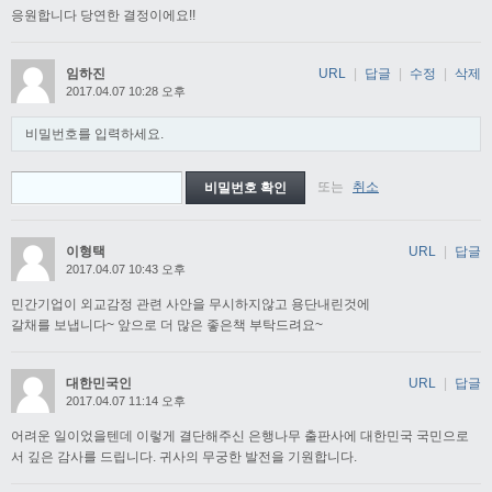
응원합니다 당연한 결정이에요!!
임하진
URL
|
답글
|
수정
|
삭제
2017.04.07 10:28 오후
비밀번호를 입력하세요.
또는
취소
이형택
URL
|
답글
2017.04.07 10:43 오후
민간기업이 외교감정 관련 사안을 무시하지않고 용단내린것에
갈채를 보냅니다~ 앞으로 더 많은 좋은책 부탁드려요~
대한민국인
URL
|
답글
2017.04.07 11:14 오후
어려운 일이었을텐데 이렇게 결단해주신 은행나무 출판사에 대한민국 국민으로
서 깊은 감사를 드립니다. 귀사의 무궁한 발전을 기원합니다.