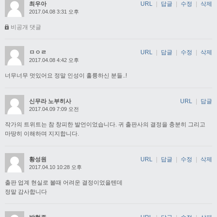
최우아
URL
|
답글
|
수정
|
삭제
2017.04.08 3:31 오후
비공개 댓글
ㅁㅇㄹ
URL
|
답글
|
수정
|
삭제
2017.04.08 4:42 오후
너무너무 멋있어요 정말 인성이 훌륭하신 분들..!
신무라 노부히사
URL
|
답글
2017.04.09 7:09 오전
작가의 트위트는 참 창피한 발언이었습니다. 귀 출판사의 결정을 충분히 그리고
마땅히 이해하며 지지합니다.
황성원
URL
|
답글
|
수정
|
삭제
2017.04.10 10:28 오후
출판 업계 현실로 볼때 어려운 결정이었을텐데
정말 감사합니다