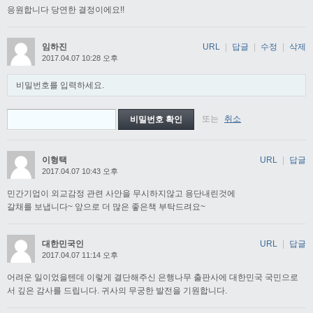
응원합니다 당연한 결정이에요!!
임하진
URL
|
답글
|
수정
|
삭제
2017.04.07 10:28 오후
비밀번호를 입력하세요.
또는
취소
이형택
URL
|
답글
2017.04.07 10:43 오후
민간기업이 외교감정 관련 사안을 무시하지않고 용단내린것에
갈채를 보냅니다~ 앞으로 더 많은 좋은책 부탁드려요~
대한민국인
URL
|
답글
2017.04.07 11:14 오후
어려운 일이었을텐데 이렇게 결단해주신 은행나무 출판사에 대한민국 국민으로
서 깊은 감사를 드립니다. 귀사의 무궁한 발전을 기원합니다.