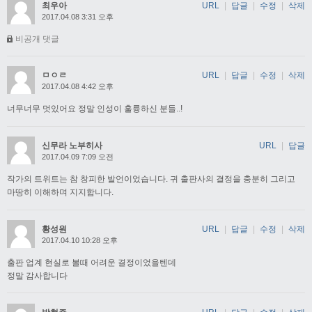
최우아
URL
|
답글
|
수정
|
삭제
2017.04.08 3:31 오후
비공개 댓글
ㅁㅇㄹ
URL
|
답글
|
수정
|
삭제
2017.04.08 4:42 오후
너무너무 멋있어요 정말 인성이 훌륭하신 분들..!
신무라 노부히사
URL
|
답글
2017.04.09 7:09 오전
작가의 트위트는 참 창피한 발언이었습니다. 귀 출판사의 결정을 충분히 그리고
마땅히 이해하며 지지합니다.
황성원
URL
|
답글
|
수정
|
삭제
2017.04.10 10:28 오후
출판 업계 현실로 볼때 어려운 결정이었을텐데
정말 감사합니다