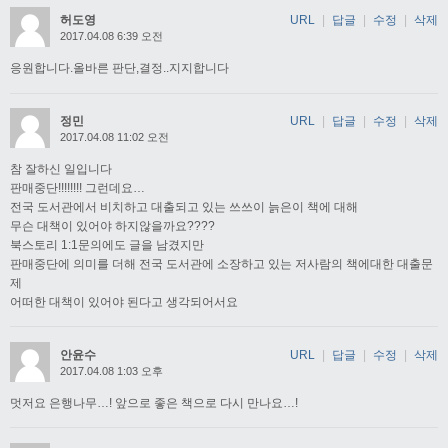
허도영
URL
|
답글
|
수정
|
삭제
2017.04.08 6:39 오전
응원합니다.올바른 판단,결정..지지합니다
정민
URL
|
답글
|
수정
|
삭제
2017.04.08 11:02 오전
참 잘하신 일입니다
판매중단!!!!!!!! 그런데요…
전국 도서관에서 비치하고 대출되고 있는 쓰쓰이 늙은이 책에 대해
무슨 대책이 있어야 하지않을까요????
북스토리 1:1문의에도 글을 남겼지만
판매중단에 의미를 더해 전국 도서관에 소장하고 있는 저사람의 책에대한 대출문
제
어떠한 대책이 있어야 된다고 생각되어서요
안윤수
URL
|
답글
|
수정
|
삭제
2017.04.08 1:03 오후
멋저요 은행나무…! 앞으로 좋은 책으로 다시 만나요…!