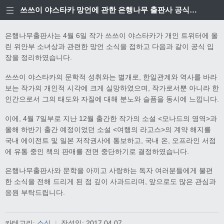
쓰쓰이 야스타카 망언에 관한 은행나무 출판사 공식입장
은행나무출판사는 4월 6일 작가 쓰쓰이 야스타카가 개인 트위터에 올
린 위안부 소녀상과 관련한 망언 소식을 접하고 다음과 같이 공식 입
장을 정리하였습니다.
쓰쓰이 야스타카의 문학적 성취와는 별개로, 한일관계와 역사를 바라
보는 작가의 개인적 시각에 크게 실망하였으며, 작가로서뿐 아니라 한
인간으로서 그의 태도와 자질에 대해 분노와 슬픔을 동시에 느낍니다.
이에, 4월 7일부로 지난 12월 출간한 작가의 소설 <모나드의 영역>과
올해 하반기 출간 예정이었던 소설 <여행의 라고스>의 계약 해지를
국내 에이전트 및 일본 저작권사에 통보하고, 국내 온, 오프라인 서점
에 유통 중인 책의 판매를 전면 중단하기로 결정하였습니다.
은행나무출판사와 문학을 아끼고 사랑하는 독자 여러분들에게 불편
한 소식을 전해 드리게 된 점 깊이 사과드리며, 앞으로도 많은 관심과
응원 부탁드립니다.
카테고리:
소식
|
작성일:
2017.04.07