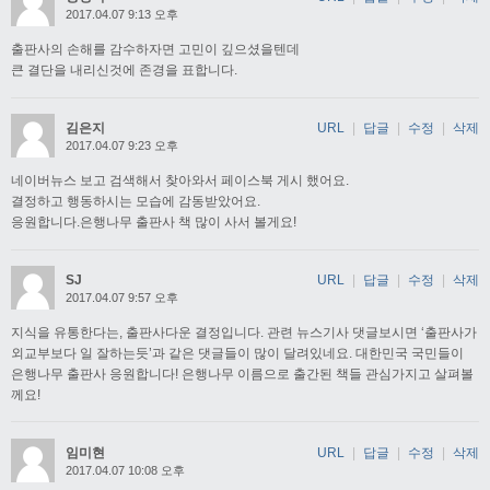
2017.04.07 9:13 오후
출판사의 손해를 감수하자면 고민이 깊으셨을텐데
큰 결단을 내리신것에 존경을 표합니다.
김은지
URL
|
답글
|
수정
|
삭제
2017.04.07 9:23 오후
네이버뉴스 보고 검색해서 찾아와서 페이스북 게시 했어요.
결정하고 행동하시는 모습에 감동받았어요.
응원합니다.은행나무 출판사 책 많이 사서 볼게요!
SJ
URL
|
답글
|
수정
|
삭제
2017.04.07 9:57 오후
지식을 유통한다는, 출판사다운 결정입니다. 관련 뉴스기사 댓글보시면 ‘출판사가
외교부보다 일 잘하는듯’과 같은 댓글들이 많이 달려있네요. 대한민국 국민들이
은행나무 출판사 응원합니다! 은행나무 이름으로 출간된 책들 관심가지고 살펴볼
께요!
임미현
URL
|
답글
|
수정
|
삭제
2017.04.07 10:08 오후