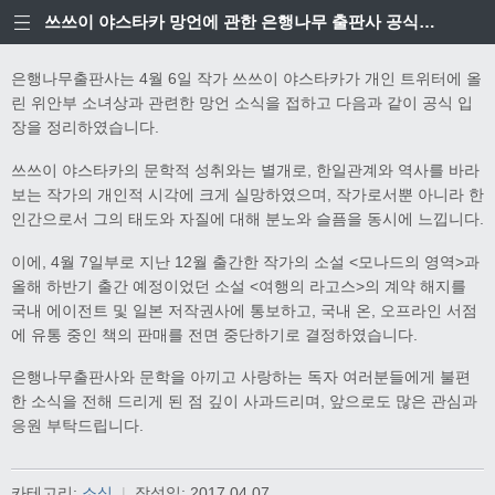
쓰쓰이 야스타카 망언에 관한 은행나무 출판사 공식입장
은행나무출판사는 4월 6일 작가 쓰쓰이 야스타카가 개인 트위터에 올
린 위안부 소녀상과 관련한 망언 소식을 접하고 다음과 같이 공식 입
장을 정리하였습니다.
쓰쓰이 야스타카의 문학적 성취와는 별개로, 한일관계와 역사를 바라
보는 작가의 개인적 시각에 크게 실망하였으며, 작가로서뿐 아니라 한
인간으로서 그의 태도와 자질에 대해 분노와 슬픔을 동시에 느낍니다.
이에, 4월 7일부로 지난 12월 출간한 작가의 소설 <모나드의 영역>과
올해 하반기 출간 예정이었던 소설 <여행의 라고스>의 계약 해지를
국내 에이전트 및 일본 저작권사에 통보하고, 국내 온, 오프라인 서점
에 유통 중인 책의 판매를 전면 중단하기로 결정하였습니다.
은행나무출판사와 문학을 아끼고 사랑하는 독자 여러분들에게 불편
한 소식을 전해 드리게 된 점 깊이 사과드리며, 앞으로도 많은 관심과
응원 부탁드립니다.
카테고리:
소식
|
작성일:
2017.04.07