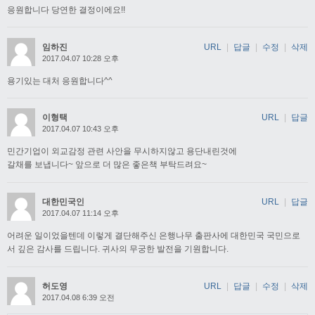
응원합니다 당연한 결정이에요!!
임하진
URL
|
답글
|
수정
|
삭제
2017.04.07 10:28 오후
용기있는 대처 응원합니다^^
이형택
URL
|
답글
2017.04.07 10:43 오후
민간기업이 외교감정 관련 사안을 무시하지않고 용단내린것에
갈채를 보냅니다~ 앞으로 더 많은 좋은책 부탁드려요~
대한민국인
URL
|
답글
2017.04.07 11:14 오후
어려운 일이었을텐데 이렇게 결단해주신 은행나무 출판사에 대한민국 국민으로
서 깊은 감사를 드립니다. 귀사의 무궁한 발전을 기원합니다.
허도영
URL
|
답글
|
수정
|
삭제
2017.04.08 6:39 오전