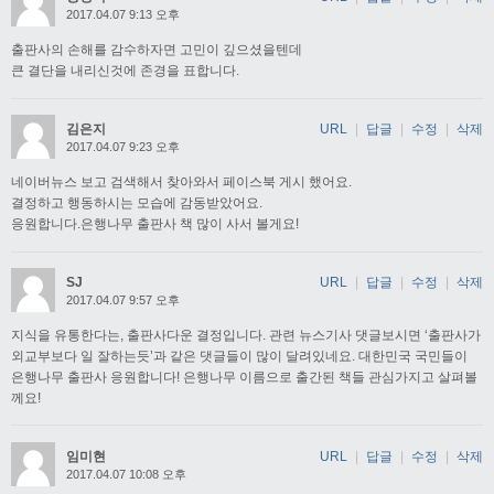
2017.04.07 9:13 오후
출판사의 손해를 감수하자면 고민이 깊으셨을텐데
큰 결단을 내리신것에 존경을 표합니다.
김은지
URL
|
답글
|
수정
|
삭제
2017.04.07 9:23 오후
네이버뉴스 보고 검색해서 찾아와서 페이스북 게시 했어요.
결정하고 행동하시는 모습에 감동받았어요.
응원합니다.은행나무 출판사 책 많이 사서 볼게요!
SJ
URL
|
답글
|
수정
|
삭제
2017.04.07 9:57 오후
지식을 유통한다는, 출판사다운 결정입니다. 관련 뉴스기사 댓글보시면 ‘출판사가
외교부보다 일 잘하는듯’과 같은 댓글들이 많이 달려있네요. 대한민국 국민들이
은행나무 출판사 응원합니다! 은행나무 이름으로 출간된 책들 관심가지고 살펴볼
께요!
임미현
URL
|
답글
|
수정
|
삭제
2017.04.07 10:08 오후