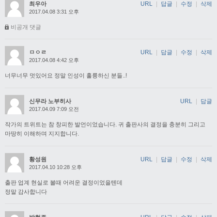
최우아
URL
|
답글
|
수정
|
삭제
2017.04.08 3:31 오후
비공개 댓글
ㅁㅇㄹ
URL
|
답글
|
수정
|
삭제
2017.04.08 4:42 오후
너무너무 멋있어요 정말 인성이 훌륭하신 분들..!
신무라 노부히사
URL
|
답글
2017.04.09 7:09 오전
작가의 트위트는 참 창피한 발언이었습니다. 귀 출판사의 결정을 충분히 그리고
마땅히 이해하며 지지합니다.
황성원
URL
|
답글
|
수정
|
삭제
2017.04.10 10:28 오후
출판 업계 현실로 볼때 어려운 결정이었을텐데
정말 감사합니다