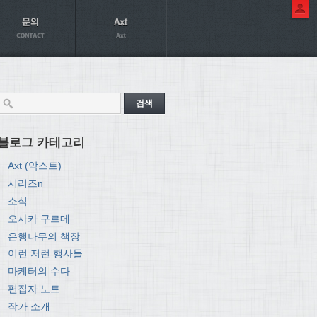
블로그 카테고리
Axt (악스트)
시리즈n
소식
오사카 구르메
은행나무의 책장
이런 저런 행사들
마케터의 수다
편집자 노트
작가 소개