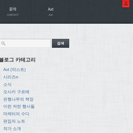
블로그 카테고리
Axt (악스트)
시리즈n
소식
오사카 구르메
은행나무의 책장
이런 저런 행사들
마케터의 수다
편집자 노트
작가 소개