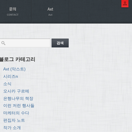
블로그 카테고리
Axt (악스트)
시리즈n
소식
오사카 구르메
은행나무의 책장
이런 저런 행사들
마케터의 수다
편집자 노트
작가 소개