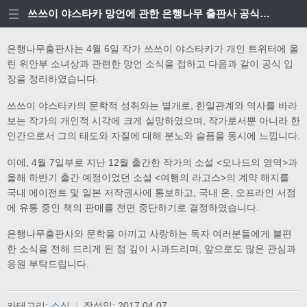
쓰쓰이 야스타카 망언에 관한 은행나무 출판사 공식입장
은행나무출판사는 4월 6일 작가 쓰쓰이 야스타카가 개인 트위터에 올
린 위안부 소녀상과 관련한 망언 소식을 접하고 다음과 같이 공식 입
장을 정리하였습니다.
쓰쓰이 야스타카의 문학적 성취와는 별개로, 한일관계와 역사를 바라
보는 작가의 개인적 시각에 크게 실망하였으며, 작가로서뿐 아니라 한
인간으로서 그의 태도와 자질에 대해 분노와 슬픔을 동시에 느낍니다.
이에, 4월 7일부로 지난 12월 출간한 작가의 소설 <모나드의 영역>과
올해 하반기 출간 예정이었던 소설 <여행의 라고스>의 계약 해지를
국내 에이전트 및 일본 저작권사에 통보하고, 국내 온, 오프라인 서점
에 유통 중인 책의 판매를 전면 중단하기로 결정하였습니다.
은행나무출판사와 문학을 아끼고 사랑하는 독자 여러분들에게 불편
한 소식을 전해 드리게 된 점 깊이 사과드리며, 앞으로도 많은 관심과
응원 부탁드립니다.
카테고리:
소식
|
작성일:
2017.04.07