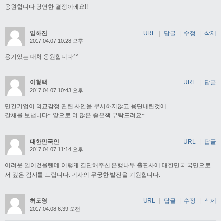
응원합니다 당연한 결정이에요!!
임하진
URL
|
답글
|
수정
|
삭제
2017.04.07 10:28 오후
용기있는 대처 응원합니다^^
이형택
URL
|
답글
2017.04.07 10:43 오후
민간기업이 외교감정 관련 사안을 무시하지않고 용단내린것에
갈채를 보냅니다~ 앞으로 더 많은 좋은책 부탁드려요~
대한민국인
URL
|
답글
2017.04.07 11:14 오후
어려운 일이었을텐데 이렇게 결단해주신 은행나무 출판사에 대한민국 국민으로
서 깊은 감사를 드립니다. 귀사의 무궁한 발전을 기원합니다.
허도영
URL
|
답글
|
수정
|
삭제
2017.04.08 6:39 오전