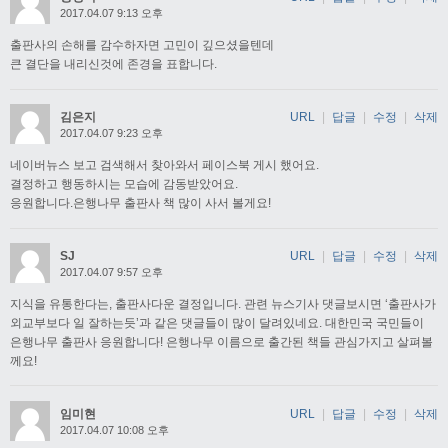
2017.04.07 9:13 오후
출판사의 손해를 감수하자면 고민이 깊으셨을텐데
큰 결단을 내리신것에 존경을 표합니다.
김은지
URL
|
답글
|
수정
|
삭제
2017.04.07 9:23 오후
네이버뉴스 보고 검색해서 찾아와서 페이스북 게시 했어요.
결정하고 행동하시는 모습에 감동받았어요.
응원합니다.은행나무 출판사 책 많이 사서 볼게요!
SJ
URL
|
답글
|
수정
|
삭제
2017.04.07 9:57 오후
지식을 유통한다는, 출판사다운 결정입니다. 관련 뉴스기사 댓글보시면 ‘출판사가
외교부보다 일 잘하는듯’과 같은 댓글들이 많이 달려있네요. 대한민국 국민들이
은행나무 출판사 응원합니다! 은행나무 이름으로 출간된 책들 관심가지고 살펴볼
께요!
임미현
URL
|
답글
|
수정
|
삭제
2017.04.07 10:08 오후