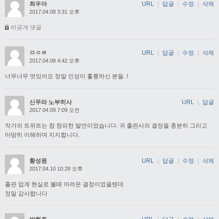
최우아
URL
|
답글
|
수정
|
삭제
2017.04.08 3:31 오후
비공개 댓글
ㅁㅇㄹ
URL
|
답글
|
수정
|
삭제
2017.04.08 4:42 오후
너무너무 멋있어요 정말 인성이 훌륭하신 분들..!
신무라 노부히사
URL
|
답글
2017.04.09 7:09 오전
작가의 트위트는 참 창피한 발언이었습니다. 귀 출판사의 결정을 충분히 그리고
마땅히 이해하며 지지합니다.
황성원
URL
|
답글
|
수정
|
삭제
2017.04.10 10:28 오후
출판 업계 현실로 볼때 어려운 결정이었을텐데
정말 감사합니다