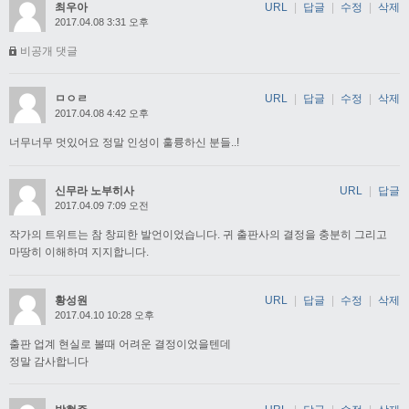
최우아
URL
|
답글
|
수정
|
삭제
2017.04.08 3:31 오후
비공개 댓글
ㅁㅇㄹ
URL
|
답글
|
수정
|
삭제
2017.04.08 4:42 오후
너무너무 멋있어요 정말 인성이 훌륭하신 분들..!
신무라 노부히사
URL
|
답글
2017.04.09 7:09 오전
작가의 트위트는 참 창피한 발언이었습니다. 귀 출판사의 결정을 충분히 그리고
마땅히 이해하며 지지합니다.
황성원
URL
|
답글
|
수정
|
삭제
2017.04.10 10:28 오후
출판 업계 현실로 볼때 어려운 결정이었을텐데
정말 감사합니다