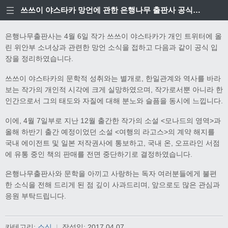
쓰쓰이 야스타카 망언에 관한 은행나무 출판사 공식입장
은행나무출판사는 4월 6일 작가 쓰쓰이 야스타카가 개인 트위터에 올
린 위안부 소녀상과 관련한 망언 소식을 접하고 다음과 같이 공식 입
장을 정리하였습니다.
쓰쓰이 야스타카의 문학적 성취와는 별개로, 한일관계와 역사를 바라
보는 작가의 개인적 시각에 크게 실망하였으며, 작가로서뿐 아니라 한
인간으로서 그의 태도와 자질에 대해 분노와 슬픔을 동시에 느낍니다.
이에, 4월 7일부로 지난 12월 출간한 작가의 소설 <모나드의 영역>과
올해 하반기 출간 예정이었던 소설 <여행의 라고스>의 계약 해지를
국내 에이전트 및 일본 저작권사에 통보하고, 국내 온, 오프라인 서점
에 유통 중인 책의 판매를 전면 중단하기로 결정하였습니다.
은행나무출판사와 문학을 아끼고 사랑하는 독자 여러분들에게 불편
한 소식을 전해 드리게 된 점 깊이 사과드리며, 앞으로도 많은 관심과
응원 부탁드립니다.
카테고리:
소식
|
작성일:
2017.04.07