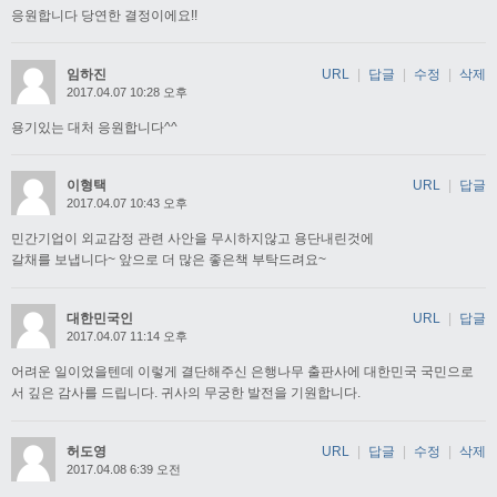
응원합니다 당연한 결정이에요!!
임하진
URL
|
답글
|
수정
|
삭제
2017.04.07 10:28 오후
용기있는 대처 응원합니다^^
이형택
URL
|
답글
2017.04.07 10:43 오후
민간기업이 외교감정 관련 사안을 무시하지않고 용단내린것에
갈채를 보냅니다~ 앞으로 더 많은 좋은책 부탁드려요~
대한민국인
URL
|
답글
2017.04.07 11:14 오후
어려운 일이었을텐데 이렇게 결단해주신 은행나무 출판사에 대한민국 국민으로
서 깊은 감사를 드립니다. 귀사의 무궁한 발전을 기원합니다.
허도영
URL
|
답글
|
수정
|
삭제
2017.04.08 6:39 오전