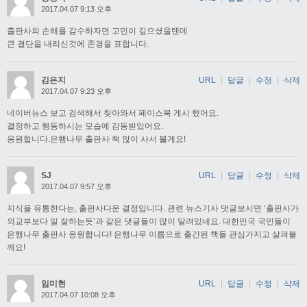
2017.04.07 9:13 오후
출판사의 손해를 감수하자면 고민이 깊으셨을텐데
큰 결단을 내리신것에 존경을 표합니다.
김은지
URL
|
답글
|
수정
|
삭제
2017.04.07 9:23 오후
네이버뉴스 보고 검색해서 찾아와서 페이스북 게시 했어요.
결정하고 행동하시는 모습에 감동받았어요.
응원합니다.은행나무 출판사 책 많이 사서 볼게요!
SJ
URL
|
답글
|
수정
|
삭제
2017.04.07 9:57 오후
지식을 유통한다는, 출판사다운 결정입니다. 관련 뉴스기사 댓글보시면 ‘출판사가
외교부보다 일 잘하는듯’과 같은 댓글들이 많이 달려있네요. 대한민국 국민들이
은행나무 출판사 응원합니다! 은행나무 이름으로 출간된 책들 관심가지고 살펴볼
께요!
임미현
URL
|
답글
|
수정
|
삭제
2017.04.07 10:08 오후