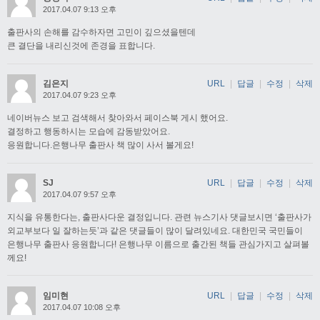
2017.04.07 9:13 오후
출판사의 손해를 감수하자면 고민이 깊으셨을텐데
큰 결단을 내리신것에 존경을 표합니다.
김은지
URL
|
답글
|
수정
|
삭제
2017.04.07 9:23 오후
네이버뉴스 보고 검색해서 찾아와서 페이스북 게시 했어요.
결정하고 행동하시는 모습에 감동받았어요.
응원합니다.은행나무 출판사 책 많이 사서 볼게요!
SJ
URL
|
답글
|
수정
|
삭제
2017.04.07 9:57 오후
지식을 유통한다는, 출판사다운 결정입니다. 관련 뉴스기사 댓글보시면 ‘출판사가
외교부보다 일 잘하는듯’과 같은 댓글들이 많이 달려있네요. 대한민국 국민들이
은행나무 출판사 응원합니다! 은행나무 이름으로 출간된 책들 관심가지고 살펴볼
께요!
임미현
URL
|
답글
|
수정
|
삭제
2017.04.07 10:08 오후