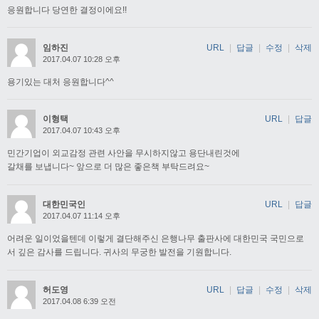
응원합니다 당연한 결정이에요!!
임하진
URL
|
답글
|
수정
|
삭제
2017.04.07 10:28 오후
용기있는 대처 응원합니다^^
이형택
URL
|
답글
2017.04.07 10:43 오후
민간기업이 외교감정 관련 사안을 무시하지않고 용단내린것에
갈채를 보냅니다~ 앞으로 더 많은 좋은책 부탁드려요~
대한민국인
URL
|
답글
2017.04.07 11:14 오후
어려운 일이었을텐데 이렇게 결단해주신 은행나무 출판사에 대한민국 국민으로
서 깊은 감사를 드립니다. 귀사의 무궁한 발전을 기원합니다.
허도영
URL
|
답글
|
수정
|
삭제
2017.04.08 6:39 오전