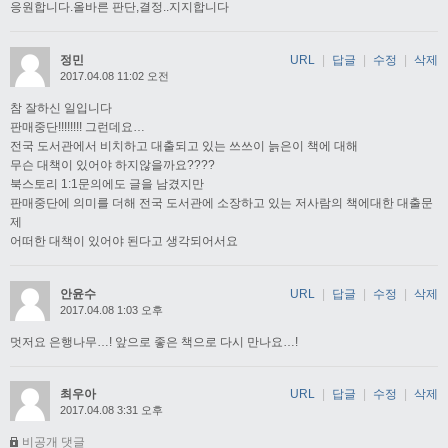
응원합니다.올바른 판단,결정..지지합니다
정민
URL
|
답글
|
수정
|
삭제
2017.04.08 11:02 오전
참 잘하신 일입니다
판매중단!!!!!!!! 그런데요…
전국 도서관에서 비치하고 대출되고 있는 쓰쓰이 늙은이 책에 대해
무슨 대책이 있어야 하지않을까요????
북스토리 1:1문의에도 글을 남겼지만
판매중단에 의미를 더해 전국 도서관에 소장하고 있는 저사람의 책에대한 대출문
제
어떠한 대책이 있어야 된다고 생각되어서요
안윤수
URL
|
답글
|
수정
|
삭제
2017.04.08 1:03 오후
멋저요 은행나무…! 앞으로 좋은 책으로 다시 만나요…!
최우아
URL
|
답글
|
수정
|
삭제
2017.04.08 3:31 오후
비공개 댓글