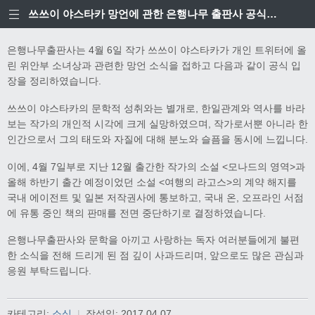
쓰쓰이 야스타카 망언에 관한 은행나무 출판사 공식입장
은행나무출판사는 4월 6일 작가 쓰쓰이 야스타카가 개인 트위터에 올
린 위안부 소녀상과 관련한 망언 소식을 접하고 다음과 같이 공식 입
장을 정리하였습니다.
쓰쓰이 야스타카의 문학적 성취와는 별개로, 한일관계와 역사를 바라
보는 작가의 개인적 시각에 크게 실망하였으며, 작가로서뿐 아니라 한
인간으로서 그의 태도와 자질에 대해 분노와 슬픔을 동시에 느낍니다.
이에, 4월 7일부로 지난 12월 출간한 작가의 소설 <모나드의 영역>과
올해 하반기 출간 예정이었던 소설 <여행의 라고스>의 계약 해지를
국내 에이전트 및 일본 저작권사에 통보하고, 국내 온, 오프라인 서점
에 유통 중인 책의 판매를 전면 중단하기로 결정하였습니다.
은행나무출판사와 문학을 아끼고 사랑하는 독자 여러분들에게 불편
한 소식을 전해 드리게 된 점 깊이 사과드리며, 앞으로도 많은 관심과
응원 부탁드립니다.
카테고리:
소식
|
작성일:
2017.04.07