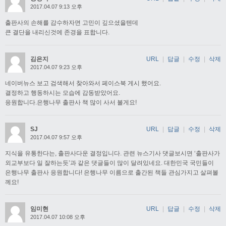
2017.04.07 9:13 오후
출판사의 손해를 감수하자면 고민이 깊으셨을텐데
큰 결단을 내리신것에 존경을 표합니다.
김은지
URL
|
답글
|
수정
|
삭제
2017.04.07 9:23 오후
네이버뉴스 보고 검색해서 찾아와서 페이스북 게시 했어요.
결정하고 행동하시는 모습에 감동받았어요.
응원합니다.은행나무 출판사 책 많이 사서 볼게요!
SJ
URL
|
답글
|
수정
|
삭제
2017.04.07 9:57 오후
지식을 유통한다는, 출판사다운 결정입니다. 관련 뉴스기사 댓글보시면 ‘출판사가
외교부보다 일 잘하는듯’과 같은 댓글들이 많이 달려있네요. 대한민국 국민들이
은행나무 출판사 응원합니다! 은행나무 이름으로 출간된 책들 관심가지고 살펴볼
께요!
임미현
URL
|
답글
|
수정
|
삭제
2017.04.07 10:08 오후