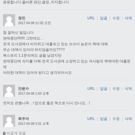
응원합니다.올바른 판단,결정..지지합니다
정민
URL
|
답글
|
수정
|
삭제
2017.04.08 11:02 오전
참 잘하신 일입니다
판매중단!!!!!!!! 그런데요…
전국 도서관에서 비치하고 대출되고 있는 쓰쓰이 늙은이 책에 대해
무슨 대책이 있어야 하지않을까요????
북스토리 1:1문의에도 글을 남겼지만
판매중단에 의미를 더해 전국 도서관에 소장하고 있는 저사람의 책에대한 대출문
제
어떠한 대책이 있어야 된다고 생각되어서요
안윤수
URL
|
답글
|
수정
|
삭제
2017.04.08 1:03 오후
멋저요 은행나무…! 앞으로 좋은 책으로 다시 만나요…!
최우아
URL
|
답글
|
수정
|
삭제
2017.04.08 3:31 오후
비공개 댓글