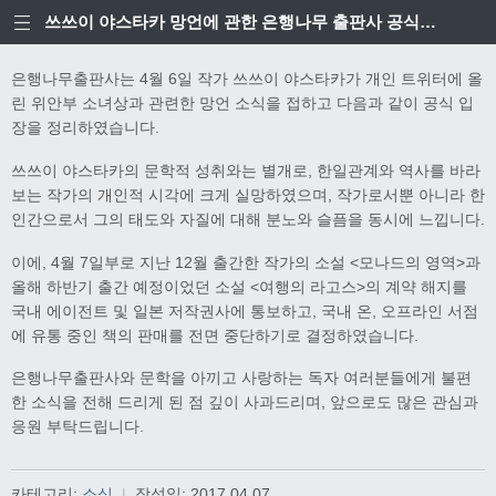
쓰쓰이 야스타카 망언에 관한 은행나무 출판사 공식입장
은행나무출판사는 4월 6일 작가 쓰쓰이 야스타카가 개인 트위터에 올
린 위안부 소녀상과 관련한 망언 소식을 접하고 다음과 같이 공식 입
장을 정리하였습니다.
쓰쓰이 야스타카의 문학적 성취와는 별개로, 한일관계와 역사를 바라
보는 작가의 개인적 시각에 크게 실망하였으며, 작가로서뿐 아니라 한
인간으로서 그의 태도와 자질에 대해 분노와 슬픔을 동시에 느낍니다.
이에, 4월 7일부로 지난 12월 출간한 작가의 소설 <모나드의 영역>과
올해 하반기 출간 예정이었던 소설 <여행의 라고스>의 계약 해지를
국내 에이전트 및 일본 저작권사에 통보하고, 국내 온, 오프라인 서점
에 유통 중인 책의 판매를 전면 중단하기로 결정하였습니다.
은행나무출판사와 문학을 아끼고 사랑하는 독자 여러분들에게 불편
한 소식을 전해 드리게 된 점 깊이 사과드리며, 앞으로도 많은 관심과
응원 부탁드립니다.
카테고리:
소식
|
작성일:
2017.04.07