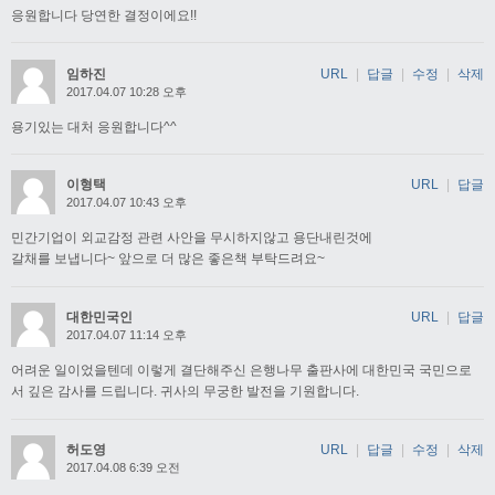
응원합니다 당연한 결정이에요!!
임하진
URL
|
답글
|
수정
|
삭제
2017.04.07 10:28 오후
용기있는 대처 응원합니다^^
이형택
URL
|
답글
2017.04.07 10:43 오후
민간기업이 외교감정 관련 사안을 무시하지않고 용단내린것에
갈채를 보냅니다~ 앞으로 더 많은 좋은책 부탁드려요~
대한민국인
URL
|
답글
2017.04.07 11:14 오후
어려운 일이었을텐데 이렇게 결단해주신 은행나무 출판사에 대한민국 국민으로
서 깊은 감사를 드립니다. 귀사의 무궁한 발전을 기원합니다.
허도영
URL
|
답글
|
수정
|
삭제
2017.04.08 6:39 오전