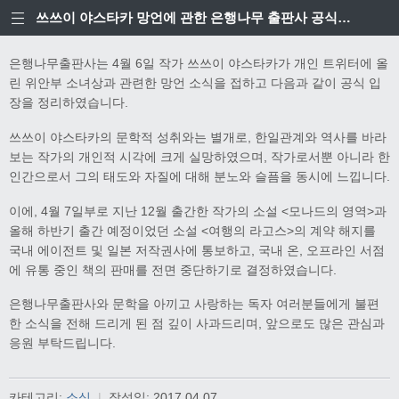
쓰쓰이 야스타카 망언에 관한 은행나무 출판사 공식입장
은행나무출판사는 4월 6일 작가 쓰쓰이 야스타카가 개인 트위터에 올
린 위안부 소녀상과 관련한 망언 소식을 접하고 다음과 같이 공식 입
장을 정리하였습니다.
쓰쓰이 야스타카의 문학적 성취와는 별개로, 한일관계와 역사를 바라
보는 작가의 개인적 시각에 크게 실망하였으며, 작가로서뿐 아니라 한
인간으로서 그의 태도와 자질에 대해 분노와 슬픔을 동시에 느낍니다.
이에, 4월 7일부로 지난 12월 출간한 작가의 소설 <모나드의 영역>과
올해 하반기 출간 예정이었던 소설 <여행의 라고스>의 계약 해지를
국내 에이전트 및 일본 저작권사에 통보하고, 국내 온, 오프라인 서점
에 유통 중인 책의 판매를 전면 중단하기로 결정하였습니다.
은행나무출판사와 문학을 아끼고 사랑하는 독자 여러분들에게 불편
한 소식을 전해 드리게 된 점 깊이 사과드리며, 앞으로도 많은 관심과
응원 부탁드립니다.
카테고리:
소식
|
작성일:
2017.04.07