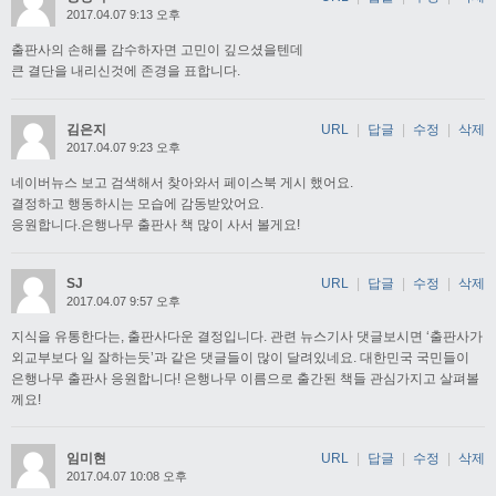
2017.04.07 9:13 오후
출판사의 손해를 감수하자면 고민이 깊으셨을텐데
큰 결단을 내리신것에 존경을 표합니다.
김은지
URL
|
답글
|
수정
|
삭제
2017.04.07 9:23 오후
네이버뉴스 보고 검색해서 찾아와서 페이스북 게시 했어요.
결정하고 행동하시는 모습에 감동받았어요.
응원합니다.은행나무 출판사 책 많이 사서 볼게요!
SJ
URL
|
답글
|
수정
|
삭제
2017.04.07 9:57 오후
지식을 유통한다는, 출판사다운 결정입니다. 관련 뉴스기사 댓글보시면 ‘출판사가
외교부보다 일 잘하는듯’과 같은 댓글들이 많이 달려있네요. 대한민국 국민들이
은행나무 출판사 응원합니다! 은행나무 이름으로 출간된 책들 관심가지고 살펴볼
께요!
임미현
URL
|
답글
|
수정
|
삭제
2017.04.07 10:08 오후