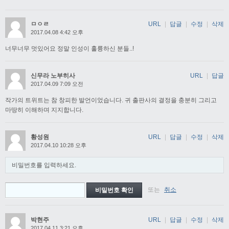
ㅁㅇㄹ
URL
|
답글
|
수정
|
삭제
2017.04.08 4:42 오후
너무너무 멋있어요 정말 인성이 훌륭하신 분들..!
신무라 노부히사
URL
|
답글
2017.04.09 7:09 오전
작가의 트위트는 참 창피한 발언이었습니다. 귀 출판사의 결정을 충분히 그리고
마땅히 이해하며 지지합니다.
황성원
URL
|
답글
|
수정
|
삭제
2017.04.10 10:28 오후
비밀번호를 입력하세요.
또는
취소
박현주
URL
|
답글
|
수정
|
삭제
2017.04.11 3:21 오후