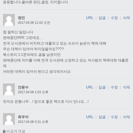
응원합니다.올바른 판단,결정..지지합니다
정민
URL
|
답글
|
수정
|
삭제
2017.04.08 11:02 오전
참 잘하신 일입니다
판매중단!!!!!!!! 그런데요…
전국 도서관에서 비치하고 대출되고 있는 쓰쓰이 늙은이 책에 대해
무슨 대책이 있어야 하지않을까요????
북스토리 1:1문의에도 글을 남겼지만
판매중단에 의미를 더해 전국 도서관에 소장하고 있는 저사람의 책에대한 대출문
제
어떠한 대책이 있어야 된다고 생각되어서요
안윤수
URL
|
답글
|
수정
|
삭제
2017.04.08 1:03 오후
멋저요 은행나무…! 앞으로 좋은 책으로 다시 만나요…!
최우아
URL
|
답글
|
수정
|
삭제
2017.04.08 3:31 오후
비공개 댓글