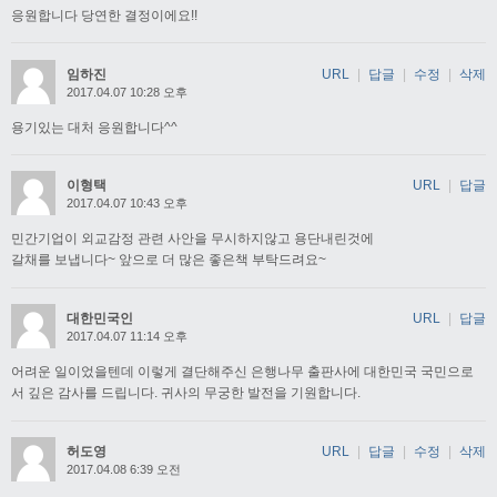
응원합니다 당연한 결정이에요!!
임하진
URL
|
답글
|
수정
|
삭제
2017.04.07 10:28 오후
용기있는 대처 응원합니다^^
이형택
URL
|
답글
2017.04.07 10:43 오후
민간기업이 외교감정 관련 사안을 무시하지않고 용단내린것에
갈채를 보냅니다~ 앞으로 더 많은 좋은책 부탁드려요~
대한민국인
URL
|
답글
2017.04.07 11:14 오후
어려운 일이었을텐데 이렇게 결단해주신 은행나무 출판사에 대한민국 국민으로
서 깊은 감사를 드립니다. 귀사의 무궁한 발전을 기원합니다.
허도영
URL
|
답글
|
수정
|
삭제
2017.04.08 6:39 오전