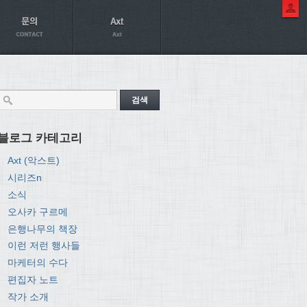
블로그 카테고리
Axt (악스트)
시리즈n
소식
오사카 구르메
은행나무의 책장
이런 저런 행사들
마케터의 수다
편집자 노트
작가 소개