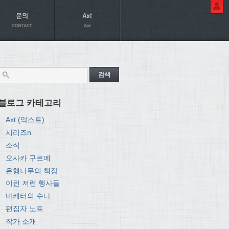
블로그 카테고리
Axt (악스트)
시리즈n
소식
오사카 구르메
은행나무의 책장
이런 저런 행사들
마케터의 수다
편집자 노트
작가 소개