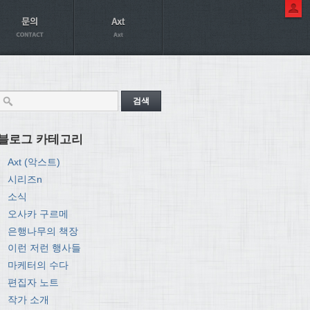
블로그 카테고리
Axt (악스트)
시리즈n
소식
오사카 구르메
은행나무의 책장
이런 저런 행사들
마케터의 수다
편집자 노트
작가 소개