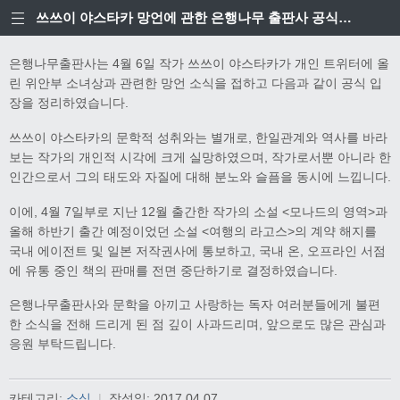
쓰쓰이 야스타카 망언에 관한 은행나무 출판사 공식입장
은행나무출판사는 4월 6일 작가 쓰쓰이 야스타카가 개인 트위터에 올
린 위안부 소녀상과 관련한 망언 소식을 접하고 다음과 같이 공식 입
장을 정리하였습니다.
쓰쓰이 야스타카의 문학적 성취와는 별개로, 한일관계와 역사를 바라
보는 작가의 개인적 시각에 크게 실망하였으며, 작가로서뿐 아니라 한
인간으로서 그의 태도와 자질에 대해 분노와 슬픔을 동시에 느낍니다.
이에, 4월 7일부로 지난 12월 출간한 작가의 소설 <모나드의 영역>과
올해 하반기 출간 예정이었던 소설 <여행의 라고스>의 계약 해지를
국내 에이전트 및 일본 저작권사에 통보하고, 국내 온, 오프라인 서점
에 유통 중인 책의 판매를 전면 중단하기로 결정하였습니다.
은행나무출판사와 문학을 아끼고 사랑하는 독자 여러분들에게 불편
한 소식을 전해 드리게 된 점 깊이 사과드리며, 앞으로도 많은 관심과
응원 부탁드립니다.
카테고리:
소식
|
작성일:
2017.04.07