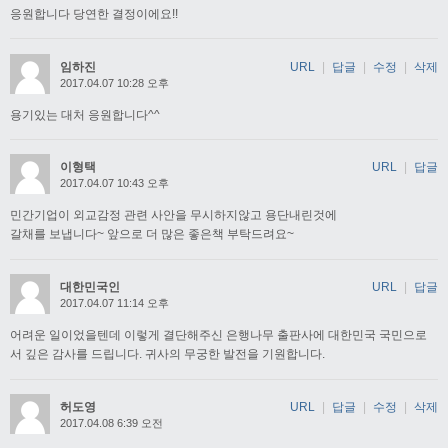
응원합니다 당연한 결정이에요!!
임하진
URL
|
답글
|
수정
|
삭제
2017.04.07 10:28 오후
용기있는 대처 응원합니다^^
이형택
URL
|
답글
2017.04.07 10:43 오후
민간기업이 외교감정 관련 사안을 무시하지않고 용단내린것에
갈채를 보냅니다~ 앞으로 더 많은 좋은책 부탁드려요~
대한민국인
URL
|
답글
2017.04.07 11:14 오후
어려운 일이었을텐데 이렇게 결단해주신 은행나무 출판사에 대한민국 국민으로
서 깊은 감사를 드립니다. 귀사의 무궁한 발전을 기원합니다.
허도영
URL
|
답글
|
수정
|
삭제
2017.04.08 6:39 오전