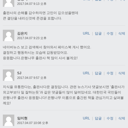
2017.04.07 9:13 오후
출판사의 손해를 감수하자면 고민이 깊으셨을텐데
큰 결단을 내리신것에 존경을 표합니다.
김은지
URL
|
답글
|
수정
|
삭제
2017.04.07 9:23 오후
네이버뉴스 보고 검색해서 찾아와서 페이스북 게시 했어요.
결정하고 행동하시는 모습에 감동받았어요.
응원합니다.은행나무 출판사 책 많이 사서 볼게요!
SJ
URL
|
답글
|
수정
|
삭제
2017.04.07 9:57 오후
지식을 유통한다는, 출판사다운 결정입니다. 관련 뉴스기사 댓글보시면 ‘출판사가
외교부보다 일 잘하는듯’과 같은 댓글들이 많이 달려있네요. 대한민국 국민들이
은행나무 출판사 응원합니다! 은행나무 이름으로 출간된 책들 관심가지고 살펴볼
께요!
임미현
URL
|
답글
|
수정
|
삭제
2017.04.07 10:08 오후