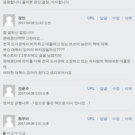
응원합니다.올바른 판단,결정..지지합니다
정민
URL
|
답글
|
수정
|
삭제
2017.04.08 11:02 오전
참 잘하신 일입니다
판매중단!!!!!!!! 그런데요…
전국 도서관에서 비치하고 대출되고 있는 쓰쓰이 늙은이 책에 대해
무슨 대책이 있어야 하지않을까요????
북스토리 1:1문의에도 글을 남겼지만
판매중단에 의미를 더해 전국 도서관에 소장하고 있는 저사람의 책에대한 대출문
제
어떠한 대책이 있어야 된다고 생각되어서요
안윤수
URL
|
답글
|
수정
|
삭제
2017.04.08 1:03 오후
멋저요 은행나무…! 앞으로 좋은 책으로 다시 만나요…!
최우아
URL
|
답글
|
수정
|
삭제
2017.04.08 3:31 오후
비공개 댓글