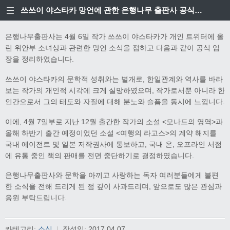
쓰쓰이 야스타카 망언에 관한 은행나무 출판사 공식입장
은행나무출판사는 4월 6일 작가 쓰쓰이 야스타카가 개인 트위터에 올
린 위안부 소녀상과 관련한 망언 소식을 접하고 다음과 같이 공식 입
장을 정리하였습니다.
쓰쓰이 야스타카의 문학적 성취와는 별개로, 한일관계와 역사를 바라
보는 작가의 개인적 시각에 크게 실망하였으며, 작가로서뿐 아니라 한
인간으로서 그의 태도와 자질에 대해 분노와 슬픔을 동시에 느낍니다.
이에, 4월 7일부로 지난 12월 출간한 작가의 소설 <모나드의 영역>과
올해 하반기 출간 예정이었던 소설 <여행의 라고스>의 계약 해지를
국내 에이전트 및 일본 저작권사에 통보하고, 국내 온, 오프라인 서점
에 유통 중인 책의 판매를 전면 중단하기로 결정하였습니다.
은행나무출판사와 문학을 아끼고 사랑하는 독자 여러분들에게 불편
한 소식을 전해 드리게 된 점 깊이 사과드리며, 앞으로도 많은 관심과
응원 부탁드립니다.
카테고리:
소식
|
작성일:
2017.04.07