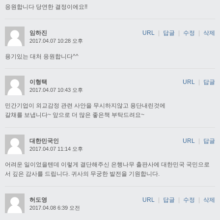
응원합니다 당연한 결정이에요!!
임하진
URL
|
답글
|
수정
|
삭제
2017.04.07 10:28 오후
용기있는 대처 응원합니다^^
이형택
URL
|
답글
2017.04.07 10:43 오후
민간기업이 외교감정 관련 사안을 무시하지않고 용단내린것에
갈채를 보냅니다~ 앞으로 더 많은 좋은책 부탁드려요~
대한민국인
URL
|
답글
2017.04.07 11:14 오후
어려운 일이었을텐데 이렇게 결단해주신 은행나무 출판사에 대한민국 국민으로
서 깊은 감사를 드립니다. 귀사의 무궁한 발전을 기원합니다.
허도영
URL
|
답글
|
수정
|
삭제
2017.04.08 6:39 오전