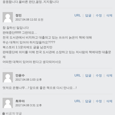
응원합니다.올바른 판단,결정..지지합니다
정민
URL
|
답글
|
수정
|
삭제
2017.04.08 11:02 오전
참 잘하신 일입니다
판매중단!!!!!!!! 그런데요…
전국 도서관에서 비치하고 대출되고 있는 쓰쓰이 늙은이 책에 대해
무슨 대책이 있어야 하지않을까요????
북스토리 1:1문의에도 글을 남겼지만
판매중단에 의미를 더해 전국 도서관에 소장하고 있는 저사람의 책에대한 대출문
제
어떠한 대책이 있어야 된다고 생각되어서요
안윤수
URL
|
답글
|
수정
|
삭제
2017.04.08 1:03 오후
멋저요 은행나무…! 앞으로 좋은 책으로 다시 만나요…!
최우아
URL
|
답글
|
수정
|
삭제
2017.04.08 3:31 오후
비공개 댓글