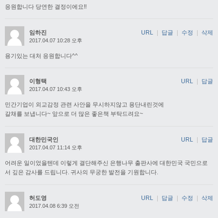
응원합니다 당연한 결정이에요!!
임하진
URL
|
답글
|
수정
|
삭제
2017.04.07 10:28 오후
용기있는 대처 응원합니다^^
이형택
URL
|
답글
2017.04.07 10:43 오후
민간기업이 외교감정 관련 사안을 무시하지않고 용단내린것에
갈채를 보냅니다~ 앞으로 더 많은 좋은책 부탁드려요~
대한민국인
URL
|
답글
2017.04.07 11:14 오후
어려운 일이었을텐데 이렇게 결단해주신 은행나무 출판사에 대한민국 국민으로
서 깊은 감사를 드립니다. 귀사의 무궁한 발전을 기원합니다.
허도영
URL
|
답글
|
수정
|
삭제
2017.04.08 6:39 오전