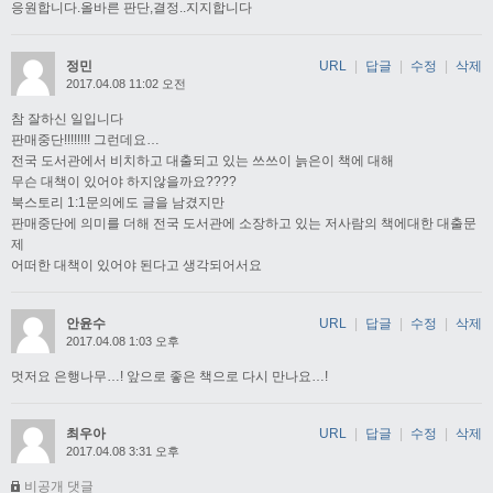
응원합니다.올바른 판단,결정..지지합니다
정민
URL
|
답글
|
수정
|
삭제
2017.04.08 11:02 오전
참 잘하신 일입니다
판매중단!!!!!!!! 그런데요…
전국 도서관에서 비치하고 대출되고 있는 쓰쓰이 늙은이 책에 대해
무슨 대책이 있어야 하지않을까요????
북스토리 1:1문의에도 글을 남겼지만
판매중단에 의미를 더해 전국 도서관에 소장하고 있는 저사람의 책에대한 대출문
제
어떠한 대책이 있어야 된다고 생각되어서요
안윤수
URL
|
답글
|
수정
|
삭제
2017.04.08 1:03 오후
멋저요 은행나무…! 앞으로 좋은 책으로 다시 만나요…!
최우아
URL
|
답글
|
수정
|
삭제
2017.04.08 3:31 오후
비공개 댓글