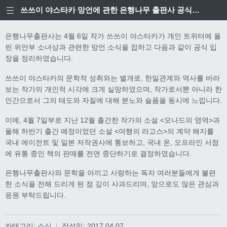
쓰쓰이 야스타카 망언에 관한 은행나무 출판사 공식입장
은행나무출판사는 4월 6일 작가 쓰쓰이 야스타카가 개인 트위터에 올
린 위안부 소녀상과 관련한 망언 소식을 접하고 다음과 같이 공식 입
장을 정리하였습니다.
쓰쓰이 야스타카의 문학적 성취와는 별개로, 한일관계와 역사를 바라
보는 작가의 개인적 시각에 크게 실망하였으며, 작가로서뿐 아니라 한
인간으로서 그의 태도와 자질에 대해 분노와 슬픔을 동시에 느낍니다.
이에, 4월 7일부로 지난 12월 출간한 작가의 소설 <모나드의 영역>과
올해 하반기 출간 예정이었던 소설 <여행의 라고스>의 계약 해지를
국내 에이전트 및 일본 저작권사에 통보하고, 국내 온, 오프라인 서점
에 유통 중인 책의 판매를 전면 중단하기로 결정하였습니다.
은행나무출판사와 문학을 아끼고 사랑하는 독자 여러분들에게 불편
한 소식을 전해 드리게 된 점 깊이 사과드리며, 앞으로도 많은 관심과
응원 부탁드립니다.
카테고리:
소식
|
작성일:
2017.04.07