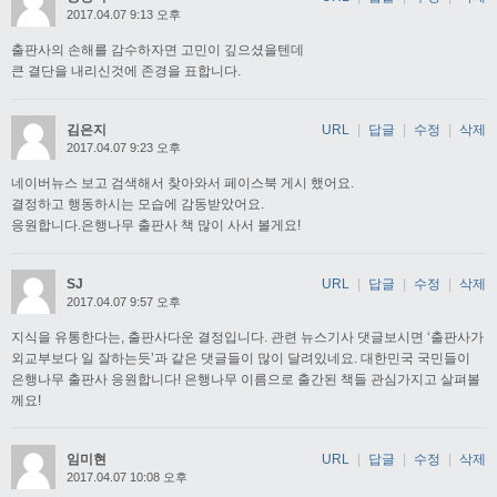
2017.04.07 9:13 오후
출판사의 손해를 감수하자면 고민이 깊으셨을텐데
큰 결단을 내리신것에 존경을 표합니다.
김은지
URL
|
답글
|
수정
|
삭제
2017.04.07 9:23 오후
네이버뉴스 보고 검색해서 찾아와서 페이스북 게시 했어요.
결정하고 행동하시는 모습에 감동받았어요.
응원합니다.은행나무 출판사 책 많이 사서 볼게요!
SJ
URL
|
답글
|
수정
|
삭제
2017.04.07 9:57 오후
지식을 유통한다는, 출판사다운 결정입니다. 관련 뉴스기사 댓글보시면 ‘출판사가
외교부보다 일 잘하는듯’과 같은 댓글들이 많이 달려있네요. 대한민국 국민들이
은행나무 출판사 응원합니다! 은행나무 이름으로 출간된 책들 관심가지고 살펴볼
께요!
임미현
URL
|
답글
|
수정
|
삭제
2017.04.07 10:08 오후