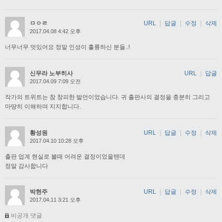
ㅁㅇㄹ
URL
|
답글
|
수정
|
삭제
2017.04.08 4:42 오후
너무너무 멋있어요 정말 인성이 훌륭하신 분들..!
신무라 노부히사
URL
|
답글
2017.04.09 7:09 오전
작가의 트위트는 참 창피한 발언이었습니다. 귀 출판사의 결정을 충분히 그리고
마땅히 이해하며 지지합니다.
황성원
URL
|
답글
|
수정
|
삭제
2017.04.10 10:28 오후
출판 업계 현실로 볼때 어려운 결정이었을텐데
정말 감사합니다
박현주
URL
|
답글
|
수정
|
삭제
2017.04.11 3:21 오후
비공개 댓글