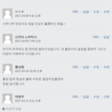
ㅁㅇㄹ
URL
|
답글
|
수정
|
삭제
2017.04.08 4:42 오후
너무너무 멋있어요 정말 인성이 훌륭하신 분들..!
신무라 노부히사
URL
|
답글
2017.04.09 7:09 오전
작가의 트위트는 참 창피한 발언이었습니다. 귀 출판사의 결정을 충분히 그리고
마땅히 이해하며 지지합니다.
황성원
URL
|
답글
|
수정
|
삭제
2017.04.10 10:28 오후
출판 업계 현실로 볼때 어려운 결정이었을텐데
정말 감사합니다
박현주
URL
|
답글
|
수정
|
삭제
2017.04.11 3:21 오후
비공개 댓글