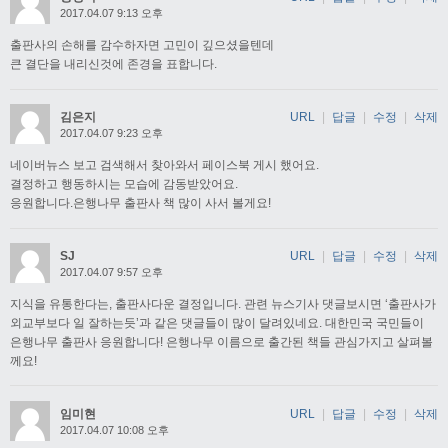
2017.04.07 9:13 오후
출판사의 손해를 감수하자면 고민이 깊으셨을텐데
큰 결단을 내리신것에 존경을 표합니다.
김은지
URL
|
답글
|
수정
|
삭제
2017.04.07 9:23 오후
네이버뉴스 보고 검색해서 찾아와서 페이스북 게시 했어요.
결정하고 행동하시는 모습에 감동받았어요.
응원합니다.은행나무 출판사 책 많이 사서 볼게요!
SJ
URL
|
답글
|
수정
|
삭제
2017.04.07 9:57 오후
지식을 유통한다는, 출판사다운 결정입니다. 관련 뉴스기사 댓글보시면 ‘출판사가
외교부보다 일 잘하는듯’과 같은 댓글들이 많이 달려있네요. 대한민국 국민들이
은행나무 출판사 응원합니다! 은행나무 이름으로 출간된 책들 관심가지고 살펴볼
께요!
임미현
URL
|
답글
|
수정
|
삭제
2017.04.07 10:08 오후