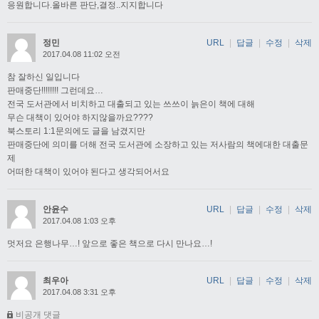
응원합니다.올바른 판단,결정..지지합니다
정민
URL
|
답글
|
수정
|
삭제
2017.04.08 11:02 오전
참 잘하신 일입니다
판매중단!!!!!!!! 그런데요…
전국 도서관에서 비치하고 대출되고 있는 쓰쓰이 늙은이 책에 대해
무슨 대책이 있어야 하지않을까요????
북스토리 1:1문의에도 글을 남겼지만
판매중단에 의미를 더해 전국 도서관에 소장하고 있는 저사람의 책에대한 대출문
제
어떠한 대책이 있어야 된다고 생각되어서요
안윤수
URL
|
답글
|
수정
|
삭제
2017.04.08 1:03 오후
멋저요 은행나무…! 앞으로 좋은 책으로 다시 만나요…!
최우아
URL
|
답글
|
수정
|
삭제
2017.04.08 3:31 오후
비공개 댓글