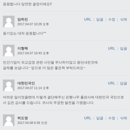
응원합니다 당연한 결정이에요!!
임하진
URL
|
답글
|
수정
|
삭제
2017.04.07 10:28 오후
용기있는 대처 응원합니다^^
이형택
URL
|
답글
2017.04.07 10:43 오후
민간기업이 외교감정 관련 사안을 무시하지않고 용단내린것에
갈채를 보냅니다~ 앞으로 더 많은 좋은책 부탁드려요~
대한민국인
URL
|
답글
2017.04.07 11:14 오후
어려운 일이었을텐데 이렇게 결단해주신 은행나무 출판사에 대한민국 국민으로
서 깊은 감사를 드립니다. 귀사의 무궁한 발전을 기원합니다.
허도영
URL
|
답글
|
수정
|
삭제
2017.04.08 6:39 오전