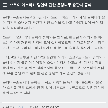
쓰쓰이 야스타카 망언에 관한 은행나무 출판사 공식입장
은행나무출판사는 4월 6일 작가 쓰쓰이 야스타카가 개인 트위터에 올
린 위안부 소녀상과 관련한 망언 소식을 접하고 다음과 같이 공식 입
장을 정리하였습니다.
쓰쓰이 야스타카의 문학적 성취와는 별개로, 한일관계와 역사를 바라
보는 작가의 개인적 시각에 크게 실망하였으며, 작가로서뿐 아니라 한
인간으로서 그의 태도와 자질에 대해 분노와 슬픔을 동시에 느낍니다.
이에, 4월 7일부로 지난 12월 출간한 작가의 소설 <모나드의 영역>과
올해 하반기 출간 예정이었던 소설 <여행의 라고스>의 계약 해지를
국내 에이전트 및 일본 저작권사에 통보하고, 국내 온, 오프라인 서점
에 유통 중인 책의 판매를 전면 중단하기로 결정하였습니다.
은행나무출판사와 문학을 아끼고 사랑하는 독자 여러분들에게 불편
한 소식을 전해 드리게 된 점 깊이 사과드리며, 앞으로도 많은 관심과
응원 부탁드립니다.
카테고리:
소식
|
작성일:
2017.04.07