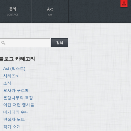
블로그 카테고리
Axt (악스트)
시리즈n
소식
오사카 구르메
은행나무의 책장
이런 저런 행사들
마케터의 수다
편집자 노트
작가 소개