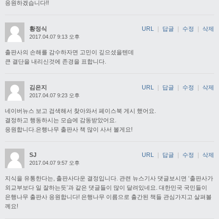
응원하겠습니다!!
황정식
URL
|
답글
|
수정
|
삭제
2017.04.07 9:13 오후
출판사의 손해를 감수하자면 고민이 깊으셨을텐데
큰 결단을 내리신것에 존경을 표합니다.
김은지
URL
|
답글
|
수정
|
삭제
2017.04.07 9:23 오후
네이버뉴스 보고 검색해서 찾아와서 페이스북 게시 했어요.
결정하고 행동하시는 모습에 감동받았어요.
응원합니다.은행나무 출판사 책 많이 사서 볼게요!
SJ
URL
|
답글
|
수정
|
삭제
2017.04.07 9:57 오후
지식을 유통한다는, 출판사다운 결정입니다. 관련 뉴스기사 댓글보시면 ‘출판사가
외교부보다 일 잘하는듯’과 같은 댓글들이 많이 달려있네요. 대한민국 국민들이
은행나무 출판사 응원합니다! 은행나무 이름으로 출간된 책들 관심가지고 살펴볼
께요!