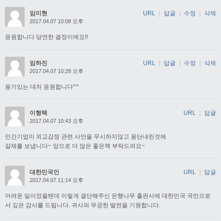
임미현
URL
|
답글
|
수정
|
삭제
2017.04.07 10:08 오후
응원합니다 당연한 결정이에요!!
임하진
URL
|
답글
|
수정
|
삭제
2017.04.07 10:28 오후
용기있는 대처 응원합니다^^
이형택
URL
|
답글
2017.04.07 10:43 오후
민간기업이 외교감정 관련 사안을 무시하지않고 용단내린것에
갈채를 보냅니다~ 앞으로 더 많은 좋은책 부탁드려요~
대한민국인
URL
|
답글
2017.04.07 11:14 오후
어려운 일이었을텐데 이렇게 결단해주신 은행나무 출판사에 대한민국 국민으로
서 깊은 감사를 드립니다. 귀사의 무궁한 발전을 기원합니다.