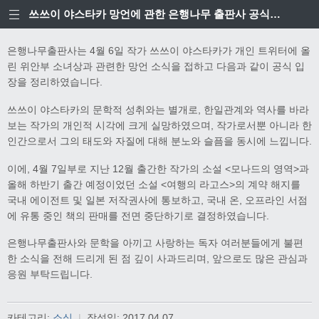
쓰쓰이 야스타카 망언에 관한 은행나무 출판사 공식입장
은행나무출판사는 4월 6일 작가 쓰쓰이 야스타카가 개인 트위터에 올
린 위안부 소녀상과 관련한 망언 소식을 접하고 다음과 같이 공식 입
장을 정리하였습니다.
쓰쓰이 야스타카의 문학적 성취와는 별개로, 한일관계와 역사를 바라
보는 작가의 개인적 시각에 크게 실망하였으며, 작가로서뿐 아니라 한
인간으로서 그의 태도와 자질에 대해 분노와 슬픔을 동시에 느낍니다.
이에, 4월 7일부로 지난 12월 출간한 작가의 소설 <모나드의 영역>과
올해 하반기 출간 예정이었던 소설 <여행의 라고스>의 계약 해지를
국내 에이전트 및 일본 저작권사에 통보하고, 국내 온, 오프라인 서점
에 유통 중인 책의 판매를 전면 중단하기로 결정하였습니다.
은행나무출판사와 문학을 아끼고 사랑하는 독자 여러분들에게 불편
한 소식을 전해 드리게 된 점 깊이 사과드리며, 앞으로도 많은 관심과
응원 부탁드립니다.
카테고리:
소식
|
작성일:
2017.04.07