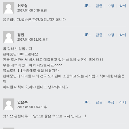
허도영
URL
|
답글
|
수정
|
삭제
2017.04.08 6:39 오전
응원합니다.올바른 판단,결정..지지합니다
정민
URL
|
답글
|
수정
|
삭제
2017.04.08 11:02 오전
참 잘하신 일입니다
판매중단!!!!!!!! 그런데요…
전국 도서관에서 비치하고 대출되고 있는 쓰쓰이 늙은이 책에 대해
무슨 대책이 있어야 하지않을까요????
북스토리 1:1문의에도 글을 남겼지만
판매중단에 의미를 더해 전국 도서관에 소장하고 있는 저사람의 책에대한 대출문
제
어떠한 대책이 있어야 된다고 생각되어서요
안윤수
URL
|
답글
|
수정
|
삭제
2017.04.08 1:03 오후
멋저요 은행나무…! 앞으로 좋은 책으로 다시 만나요…!