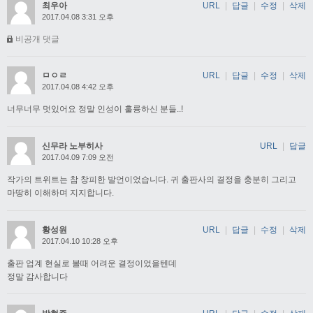
최우아
URL
|
답글
|
수정
|
삭제
2017.04.08 3:31 오후
비공개 댓글
ㅁㅇㄹ
URL
|
답글
|
수정
|
삭제
2017.04.08 4:42 오후
너무너무 멋있어요 정말 인성이 훌륭하신 분들..!
신무라 노부히사
URL
|
답글
2017.04.09 7:09 오전
작가의 트위트는 참 창피한 발언이었습니다. 귀 출판사의 결정을 충분히 그리고
마땅히 이해하며 지지합니다.
황성원
URL
|
답글
|
수정
|
삭제
2017.04.10 10:28 오후
출판 업계 현실로 볼때 어려운 결정이었을텐데
정말 감사합니다