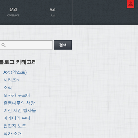
블로그 카테고리
Axt (악스트)
시리즈n
소식
오사카 구르메
은행나무의 책장
이런 저런 행사들
마케터의 수다
편집자 노트
작가 소개