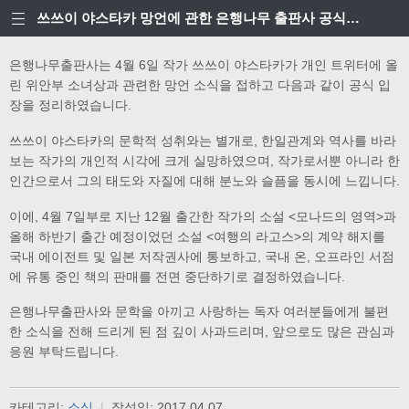
쓰쓰이 야스타카 망언에 관한 은행나무 출판사 공식입장
은행나무출판사는 4월 6일 작가 쓰쓰이 야스타카가 개인 트위터에 올
린 위안부 소녀상과 관련한 망언 소식을 접하고 다음과 같이 공식 입
장을 정리하였습니다.
쓰쓰이 야스타카의 문학적 성취와는 별개로, 한일관계와 역사를 바라
보는 작가의 개인적 시각에 크게 실망하였으며, 작가로서뿐 아니라 한
인간으로서 그의 태도와 자질에 대해 분노와 슬픔을 동시에 느낍니다.
이에, 4월 7일부로 지난 12월 출간한 작가의 소설 <모나드의 영역>과
올해 하반기 출간 예정이었던 소설 <여행의 라고스>의 계약 해지를
국내 에이전트 및 일본 저작권사에 통보하고, 국내 온, 오프라인 서점
에 유통 중인 책의 판매를 전면 중단하기로 결정하였습니다.
은행나무출판사와 문학을 아끼고 사랑하는 독자 여러분들에게 불편
한 소식을 전해 드리게 된 점 깊이 사과드리며, 앞으로도 많은 관심과
응원 부탁드립니다.
카테고리:
소식
|
작성일:
2017.04.07