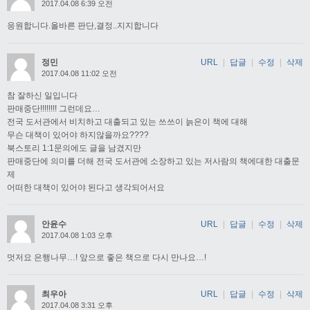
2017.04.08 6:39 오전
응원합니다.올바른 판단,결정..지지합니다
정민
URL
|
답글
|
수정
|
삭제
2017.04.08 11:02 오전
참 잘하신 일입니다
판매중단!!!!!!!! 그런데요…
전국 도서관에서 비치하고 대출되고 있는 쓰쓰이 늙은이 책에 대해
무슨 대책이 있어야 하지않을까요????
북스토리 1:1문의에도 글을 남겼지만
판매중단에 의미를 더해 전국 도서관에 소장하고 있는 저사람의 책에대한 대출문
제
어떠한 대책이 있어야 된다고 생각되어서요
안윤수
URL
|
답글
|
수정
|
삭제
2017.04.08 1:03 오후
멋저요 은행나무…! 앞으로 좋은 책으로 다시 만나요…!
최우아
URL
|
답글
|
수정
|
삭제
2017.04.08 3:31 오후