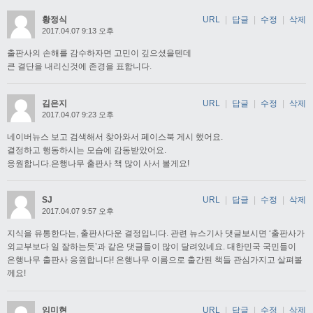
황정식
URL
|
답글
|
수정
|
삭제
2017.04.07 9:13 오후
출판사의 손해를 감수하자면 고민이 깊으셨을텐데
큰 결단을 내리신것에 존경을 표합니다.
김은지
URL
|
답글
|
수정
|
삭제
2017.04.07 9:23 오후
네이버뉴스 보고 검색해서 찾아와서 페이스북 게시 했어요.
결정하고 행동하시는 모습에 감동받았어요.
응원합니다.은행나무 출판사 책 많이 사서 볼게요!
SJ
URL
|
답글
|
수정
|
삭제
2017.04.07 9:57 오후
지식을 유통한다는, 출판사다운 결정입니다. 관련 뉴스기사 댓글보시면 ‘출판사가
외교부보다 일 잘하는듯’과 같은 댓글들이 많이 달려있네요. 대한민국 국민들이
은행나무 출판사 응원합니다! 은행나무 이름으로 출간된 책들 관심가지고 살펴볼
께요!
임미현
URL
|
답글
|
수정
|
삭제