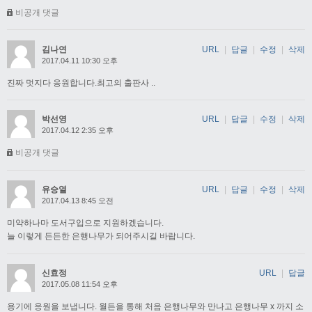
비공개 댓글
김나연
URL
|
답글
|
수정
|
삭제
2017.04.11 10:30 오후
진짜 멋지다 응원합니다.최고의 출판사 ..
박선영
URL
|
답글
|
수정
|
삭제
2017.04.12 2:35 오후
비공개 댓글
유승열
URL
|
답글
|
수정
|
삭제
2017.04.13 8:45 오전
미약하나마 도서구입으로 지원하겠습니다.
늘 이렇게 든든한 은행나무가 되어주시길 바랍니다.
신효정
URL
|
답글
2017.05.08 11:54 오후
용기에 응원을 보냅니다. 월든을 통해 처음 은행나무와 만나고 은행나무 x 까지 소