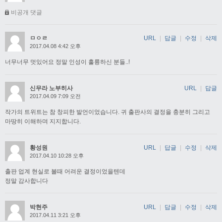
비공개 댓글
ㅁㅇㄹ
URL
|
답글
|
수정
|
삭제
2017.04.08 4:42 오후
너무너무 멋있어요 정말 인성이 훌륭하신 분들..!
신무라 노부히사
URL
|
답글
2017.04.09 7:09 오전
작가의 트위트는 참 창피한 발언이었습니다. 귀 출판사의 결정을 충분히 그리고
마땅히 이해하며 지지합니다.
황성원
URL
|
답글
|
수정
|
삭제
2017.04.10 10:28 오후
출판 업계 현실로 볼때 어려운 결정이었을텐데
정말 감사합니다
박현주
URL
|
답글
|
수정
|
삭제
2017.04.11 3:21 오후