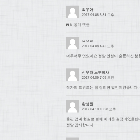
최우아
2017.04.08 3:31 오후
비공개 댓글
ㅁㅇㄹ
2017.04.08 4:42 오후
너무너무 멋있어요 정말 인성이 훌륭하신 분들.
신무라 노부히사
2017.04.09 7:09 오전
작가의 트위트는 참 창피한 발언이었습니다. 
황성원
2017.04.10 10:28 오후
출판 업계 현실로 볼때 어려운 결정이었을텐
정말 감사합니다