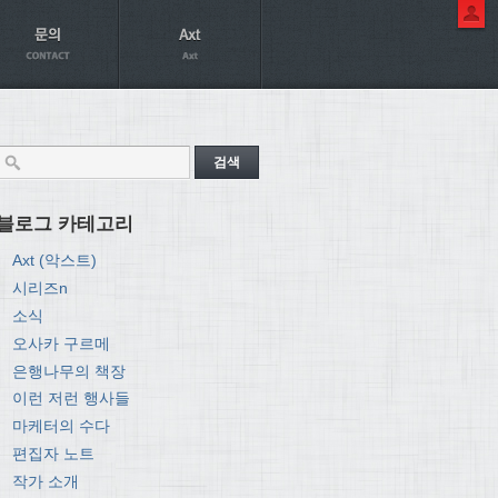
블로그 카테고리
Axt (악스트)
시리즈n
소식
오사카 구르메
은행나무의 책장
이런 저런 행사들
마케터의 수다
편집자 노트
작가 소개