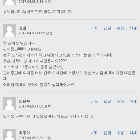
2017.04.08 6:39 오전
응원합니다.올바른 판단,결정..지지합니다
정민
URL
|
답글
|
수정
|
삭제
2017.04.08 11:02 오전
참 잘하신 일입니다
판매중단!!!!!!!! 그런데요…
전국 도서관에서 비치하고 대출되고 있는 쓰쓰이 늙은이 책에 대해
무슨 대책이 있어야 하지않을까요????
북스토리 1:1문의에도 글을 남겼지만
판매중단에 의미를 더해 전국 도서관에 소장하고 있는 저사람의 책에대한 대출문
제
어떠한 대책이 있어야 된다고 생각되어서요
안윤수
URL
|
답글
|
수정
|
삭제
2017.04.08 1:03 오후
멋저요 은행나무…! 앞으로 좋은 책으로 다시 만나요…!
최우아
URL
|
답글
|
수정
|
삭제
2017.04.08 3:31 오후