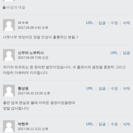
비공개 댓글
ㅁㅇㄹ
URL
|
답글
|
수정
|
삭제
2017.04.08 4:42 오후
너무너무 멋있어요 정말 인성이 훌륭하신 분들..!
신무라 노부히사
URL
|
답글
2017.04.09 7:09 오전
작가의 트위트는 참 창피한 발언이었습니다. 귀 출판사의 결정을 충분히 그리고
마땅히 이해하며 지지합니다.
황성원
URL
|
답글
|
수정
|
삭제
2017.04.10 10:28 오후
출판 업계 현실로 볼때 어려운 결정이었을텐데
정말 감사합니다
박현주
URL
|
답글
|
수정
|
삭제
2017.04.11 3:21 오후