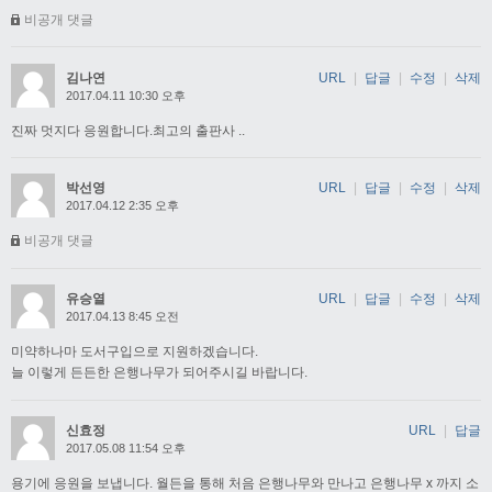
비공개 댓글
김나연
URL
|
답글
|
수정
|
삭제
2017.04.11 10:30 오후
진짜 멋지다 응원합니다.최고의 출판사 ..
박선영
URL
|
답글
|
수정
|
삭제
2017.04.12 2:35 오후
비공개 댓글
유승열
URL
|
답글
|
수정
|
삭제
2017.04.13 8:45 오전
미약하나마 도서구입으로 지원하겠습니다.
늘 이렇게 든든한 은행나무가 되어주시길 바랍니다.
신효정
URL
|
답글
2017.05.08 11:54 오후
용기에 응원을 보냅니다. 월든을 통해 처음 은행나무와 만나고 은행나무 x 까지 소