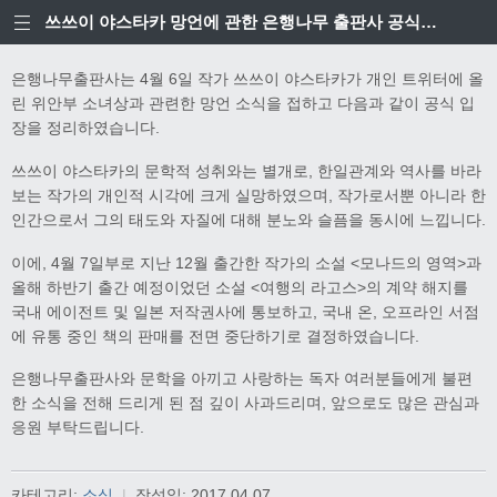
쓰쓰이 야스타카 망언에 관한 은행나무 출판사 공식입장
은행나무출판사는 4월 6일 작가 쓰쓰이 야스타카가 개인 트위터에 올
린 위안부 소녀상과 관련한 망언 소식을 접하고 다음과 같이 공식 입
장을 정리하였습니다.
쓰쓰이 야스타카의 문학적 성취와는 별개로, 한일관계와 역사를 바라
보는 작가의 개인적 시각에 크게 실망하였으며, 작가로서뿐 아니라 한
인간으로서 그의 태도와 자질에 대해 분노와 슬픔을 동시에 느낍니다.
이에, 4월 7일부로 지난 12월 출간한 작가의 소설 <모나드의 영역>과
올해 하반기 출간 예정이었던 소설 <여행의 라고스>의 계약 해지를
국내 에이전트 및 일본 저작권사에 통보하고, 국내 온, 오프라인 서점
에 유통 중인 책의 판매를 전면 중단하기로 결정하였습니다.
은행나무출판사와 문학을 아끼고 사랑하는 독자 여러분들에게 불편
한 소식을 전해 드리게 된 점 깊이 사과드리며, 앞으로도 많은 관심과
응원 부탁드립니다.
카테고리:
소식
|
작성일:
2017.04.07