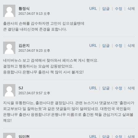
황정식
URL
|
답글
|
수정
|
삭제
2017.04.07 9:13 오후
출판사의 손해를 감수하자면 고민이 깊으셨을텐데
큰 결단을 내리신것에 존경을 표합니다.
김은지
URL
|
답글
|
수정
|
삭제
2017.04.07 9:23 오후
네이버뉴스 보고 검색해서 찾아와서 페이스북 게시 했어요.
결정하고 행동하시는 모습에 감동받았어요.
응원합니다.은행나무 출판사 책 많이 사서 볼게요!
SJ
URL
|
답글
|
수정
|
삭제
2017.04.07 9:57 오후
지식을 유통한다는, 출판사다운 결정입니다. 관련 뉴스기사 댓글보시면 ‘출판사가
외교부보다 일 잘하는듯’과 같은 댓글들이 많이 달려있네요. 대한민국 국민들이
은행나무 출판사 응원합니다! 은행나무 이름으로 출간된 책들 관심가지고 살펴볼
께요!
임미현
URL
|
답글
|
수정
|
삭제