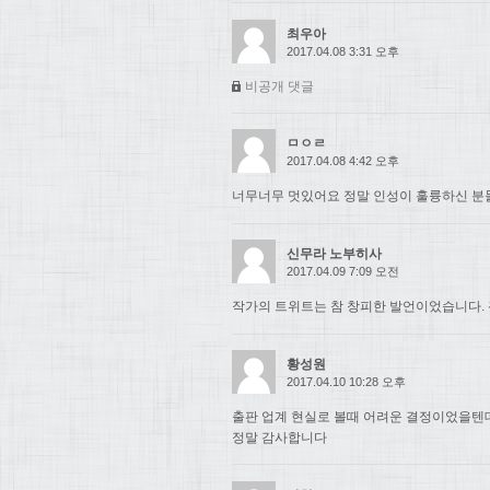
최우아
2017.04.08 3:31 오후
비공개 댓글
ㅁㅇㄹ
2017.04.08 4:42 오후
너무너무 멋있어요 정말 인성이 훌륭하신 분들.
신무라 노부히사
2017.04.09 7:09 오전
작가의 트위트는 참 창피한 발언이었습니다. 
황성원
2017.04.10 10:28 오후
출판 업계 현실로 볼때 어려운 결정이었을텐
정말 감사합니다