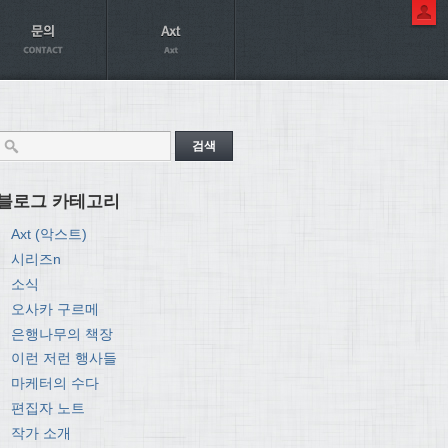
블로그 카테고리
Axt (악스트)
시리즈n
소식
오사카 구르메
은행나무의 책장
이런 저런 행사들
마케터의 수다
편집자 노트
작가 소개