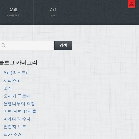
블로그 카테고리
Axt (악스트)
시리즈n
소식
오사카 구르메
은행나무의 책장
이런 저런 행사들
마케터의 수다
편집자 노트
작가 소개