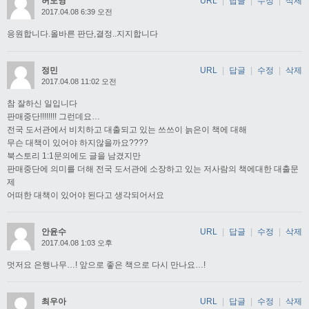
허도영
URL
|
답글
|
수정
|
삭제
2017.04.08 6:39 오전
응원합니다.올바른 판단,결정..지지합니다
정민
URL
|
답글
|
수정
|
삭제
2017.04.08 11:02 오전
참 잘하신 일입니다
판매중단!!!!!!!! 그런데요…
전국 도서관에서 비치하고 대출되고 있는 쓰쓰이 늙은이 책에 대해
무슨 대책이 있어야 하지않을까요????
북스토리 1:1문의에도 글을 남겼지만
판매중단에 의미를 더해 전국 도서관에 소장하고 있는 저사람의 책에대한 대출문
제
어떠한 대책이 있어야 된다고 생각되어서요
안윤수
URL
|
답글
|
수정
|
삭제
2017.04.08 1:03 오후
멋저요 은행나무…! 앞으로 좋은 책으로 다시 만나요…!
최우아
URL
|
답글
|
수정
|
삭제