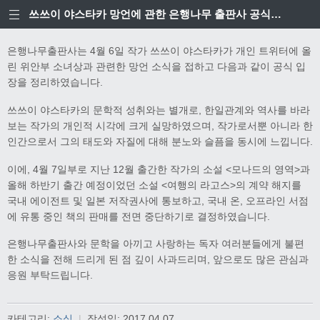
쓰쓰이 야스타카 망언에 관한 은행나무 출판사 공식입장
은행나무출판사는 4월 6일 작가 쓰쓰이 야스타카가 개인 트위터에 올
린 위안부 소녀상과 관련한 망언 소식을 접하고 다음과 같이 공식 입
장을 정리하였습니다.
쓰쓰이 야스타카의 문학적 성취와는 별개로, 한일관계와 역사를 바라
보는 작가의 개인적 시각에 크게 실망하였으며, 작가로서뿐 아니라 한
인간으로서 그의 태도와 자질에 대해 분노와 슬픔을 동시에 느낍니다.
이에, 4월 7일부로 지난 12월 출간한 작가의 소설 <모나드의 영역>과
올해 하반기 출간 예정이었던 소설 <여행의 라고스>의 계약 해지를
국내 에이전트 및 일본 저작권사에 통보하고, 국내 온, 오프라인 서점
에 유통 중인 책의 판매를 전면 중단하기로 결정하였습니다.
은행나무출판사와 문학을 아끼고 사랑하는 독자 여러분들에게 불편
한 소식을 전해 드리게 된 점 깊이 사과드리며, 앞으로도 많은 관심과
응원 부탁드립니다.
카테고리:
소식
|
작성일:
2017.04.07