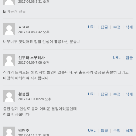
2017.04.08 3:31 오후
비공개 댓글
ㅁㅇㄹ
URL
|
답글
|
수정
|
삭제
2017.04.08 4:42 오후
너무너무 멋있어요 정말 인성이 훌륭하신 분들..!
신무라 노부히사
URL
|
답글
2017.04.09 7:09 오전
작가의 트위트는 참 창피한 발언이었습니다. 귀 출판사의 결정을 충분히 그리고
마땅히 이해하며 지지합니다.
황성원
URL
|
답글
|
수정
|
삭제
2017.04.10 10:28 오후
출판 업계 현실로 볼때 어려운 결정이었을텐데
정말 감사합니다
박현주
URL
|
답글
|
수정
|
삭제
2017.04.11 3:21 오후