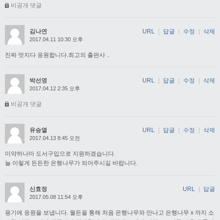
비공개 댓글
김나연
URL
|
답글
|
수정
|
삭제
2017.04.11 10:30 오후
진짜 멋지다 응원합니다.최고의 출판사 ..
박선영
URL
|
답글
|
수정
|
삭제
2017.04.12 2:35 오후
비공개 댓글
유승열
URL
|
답글
|
수정
|
삭제
2017.04.13 8:45 오전
미약하나마 도서구입으로 지원하겠습니다.
늘 이렇게 든든한 은행나무가 되어주시길 바랍니다.
신효정
URL
|
답글
2017.05.08 11:54 오후
용기에 응원을 보냅니다. 월든을 통해 처음 은행나무와 만나고 은행나무 x 까지 소