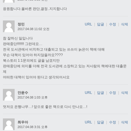
응원합니다.올바른 판단,결정..지지합니다
정민
URL
|
답글
|
수정
|
삭제
2017.04.08 11:02 오전
참 잘하신 일입니다
판매중단!!!!!!!! 그런데요…
전국 도서관에서 비치하고 대출되고 있는 쓰쓰이 늙은이 책에 대해
무슨 대책이 있어야 하지않을까요????
북스토리 1:1문의에도 글을 남겼지만
판매중단에 의미를 더해 전국 도서관에 소장하고 있는 저사람의 책에대한 대출문
제
어떠한 대책이 있어야 된다고 생각되어서요
안윤수
URL
|
답글
|
수정
|
삭제
2017.04.08 1:03 오후
멋저요 은행나무…! 앞으로 좋은 책으로 다시 만나요…!
최우아
URL
|
답글
|
수정
|
삭제
2017.04.08 3:31 오후