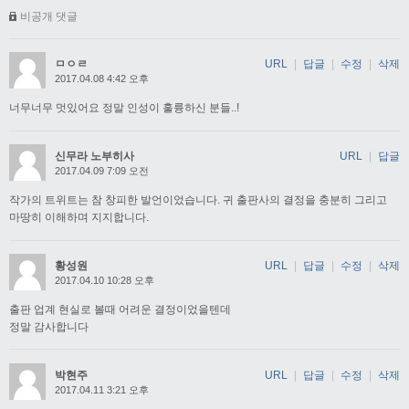
비공개 댓글
ㅁㅇㄹ
URL
|
답글
|
수정
|
삭제
2017.04.08 4:42 오후
너무너무 멋있어요 정말 인성이 훌륭하신 분들..!
신무라 노부히사
URL
|
답글
2017.04.09 7:09 오전
작가의 트위트는 참 창피한 발언이었습니다. 귀 출판사의 결정을 충분히 그리고
마땅히 이해하며 지지합니다.
황성원
URL
|
답글
|
수정
|
삭제
2017.04.10 10:28 오후
출판 업계 현실로 볼때 어려운 결정이었을텐데
정말 감사합니다
박현주
URL
|
답글
|
수정
|
삭제
2017.04.11 3:21 오후