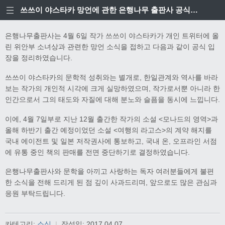
쓰쓰이 야스타카 망언에 관한 은행나무 출판사 공식입장
은행나무출판사는 4월 6일 작가 쓰쓰이 야스타카가 개인 트위터에 올
린 위안부 소녀상과 관련한 망언 소식을 접하고 다음과 같이 공식 입
장을 정리하였습니다.
쓰쓰이 야스타카의 문학적 성취와는 별개로, 한일관계와 역사를 바라
보는 작가의 개인적 시각에 크게 실망하였으며, 작가로서뿐 아니라 한
인간으로서 그의 태도와 자질에 대해 분노와 슬픔을 동시에 느낍니다.
이에, 4월 7일부로 지난 12월 출간한 작가의 소설 <모나드의 영역>과
올해 하반기 출간 예정이었던 소설 <여행의 라고스>의 계약 해지를
국내 에이전트 및 일본 저작권사에 통보하고, 국내 온, 오프라인 서점
에 유통 중인 책의 판매를 전면 중단하기로 결정하였습니다.
은행나무출판사와 문학을 아끼고 사랑하는 독자 여러분들에게 불편
한 소식을 전해 드리게 된 점 깊이 사과드리며, 앞으로도 많은 관심과
응원 부탁드립니다.
카테고리:
소식
|
작성일:
2017.04.07