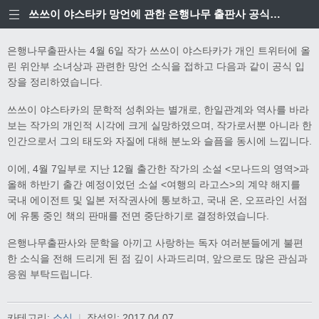
쓰쓰이 야스타카 망언에 관한 은행나무 출판사 공식입장
은행나무출판사는 4월 6일 작가 쓰쓰이 야스타카가 개인 트위터에 올
린 위안부 소녀상과 관련한 망언 소식을 접하고 다음과 같이 공식 입
장을 정리하였습니다.
쓰쓰이 야스타카의 문학적 성취와는 별개로, 한일관계와 역사를 바라
보는 작가의 개인적 시각에 크게 실망하였으며, 작가로서뿐 아니라 한
인간으로서 그의 태도와 자질에 대해 분노와 슬픔을 동시에 느낍니다.
이에, 4월 7일부로 지난 12월 출간한 작가의 소설 <모나드의 영역>과
올해 하반기 출간 예정이었던 소설 <여행의 라고스>의 계약 해지를
국내 에이전트 및 일본 저작권사에 통보하고, 국내 온, 오프라인 서점
에 유통 중인 책의 판매를 전면 중단하기로 결정하였습니다.
은행나무출판사와 문학을 아끼고 사랑하는 독자 여러분들에게 불편
한 소식을 전해 드리게 된 점 깊이 사과드리며, 앞으로도 많은 관심과
응원 부탁드립니다.
카테고리:
소식
|
작성일:
2017.04.07