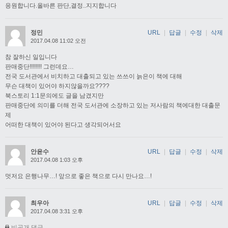
응원합니다.올바른 판단,결정..지지합니다
정민
URL
|
답글
|
수정
|
삭제
2017.04.08 11:02 오전
참 잘하신 일입니다
판매중단!!!!!!!! 그런데요…
전국 도서관에서 비치하고 대출되고 있는 쓰쓰이 늙은이 책에 대해
무슨 대책이 있어야 하지않을까요????
북스토리 1:1문의에도 글을 남겼지만
판매중단에 의미를 더해 전국 도서관에 소장하고 있는 저사람의 책에대한 대출문
제
어떠한 대책이 있어야 된다고 생각되어서요
안윤수
URL
|
답글
|
수정
|
삭제
2017.04.08 1:03 오후
멋저요 은행나무…! 앞으로 좋은 책으로 다시 만나요…!
최우아
URL
|
답글
|
수정
|
삭제
2017.04.08 3:31 오후
비공개 댓글