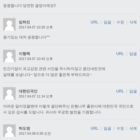
응원합니다 당연한 결정이에요!!
임하진
URL
|
답글
|
수정
|
삭제
2017.04.07 10:28 오후
용기있는 대처 응원합니다^^
이형택
URL
|
답글
2017.04.07 10:43 오후
민간기업이 외교감정 관련 사안을 무시하지않고 용단내린것에
갈채를 보냅니다~ 앞으로 더 많은 좋은책 부탁드려요~
대한민국인
URL
|
답글
2017.04.07 11:14 오후
어려운 일이었을텐데 이렇게 결단해주신 은행나무 출판사에 대한민국 국민으로
서 깊은 감사를 드립니다. 귀사의 무궁한 발전을 기원합니다.
허도영
URL
|
답글
|
수정
|
삭제
2017.04.08 6:39 오전