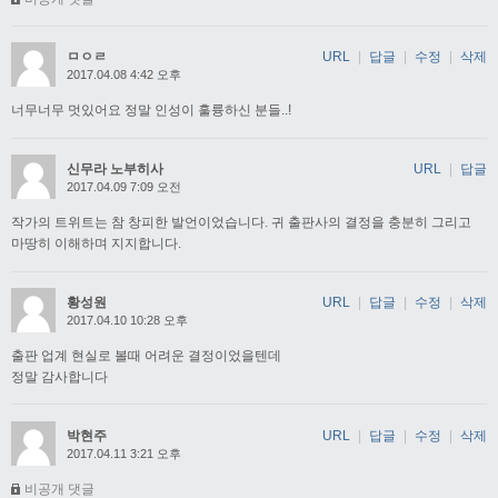
ㅁㅇㄹ
URL
|
답글
|
수정
|
삭제
2017.04.08 4:42 오후
너무너무 멋있어요 정말 인성이 훌륭하신 분들..!
신무라 노부히사
URL
|
답글
2017.04.09 7:09 오전
작가의 트위트는 참 창피한 발언이었습니다. 귀 출판사의 결정을 충분히 그리고
마땅히 이해하며 지지합니다.
황성원
URL
|
답글
|
수정
|
삭제
2017.04.10 10:28 오후
출판 업계 현실로 볼때 어려운 결정이었을텐데
정말 감사합니다
박현주
URL
|
답글
|
수정
|
삭제
2017.04.11 3:21 오후
비공개 댓글