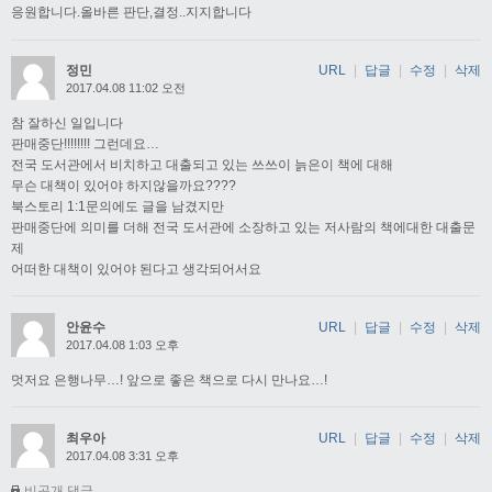
응원합니다.올바른 판단,결정..지지합니다
정민
URL
|
답글
|
수정
|
삭제
2017.04.08 11:02 오전
참 잘하신 일입니다
판매중단!!!!!!!! 그런데요…
전국 도서관에서 비치하고 대출되고 있는 쓰쓰이 늙은이 책에 대해
무슨 대책이 있어야 하지않을까요????
북스토리 1:1문의에도 글을 남겼지만
판매중단에 의미를 더해 전국 도서관에 소장하고 있는 저사람의 책에대한 대출문
제
어떠한 대책이 있어야 된다고 생각되어서요
안윤수
URL
|
답글
|
수정
|
삭제
2017.04.08 1:03 오후
멋저요 은행나무…! 앞으로 좋은 책으로 다시 만나요…!
최우아
URL
|
답글
|
수정
|
삭제
2017.04.08 3:31 오후
비공개 댓글