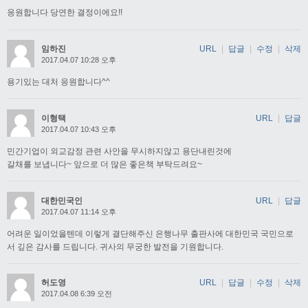
응원합니다 당연한 결정이에요!!
임하진
URL
|
답글
|
수정
|
삭제
2017.04.07 10:28 오후
용기있는 대처 응원합니다^^
이형택
URL
|
답글
2017.04.07 10:43 오후
민간기업이 외교감정 관련 사안을 무시하지않고 용단내린것에
갈채를 보냅니다~ 앞으로 더 많은 좋은책 부탁드려요~
대한민국인
URL
|
답글
2017.04.07 11:14 오후
어려운 일이었을텐데 이렇게 결단해주신 은행나무 출판사에 대한민국 국민으로
서 깊은 감사를 드립니다. 귀사의 무궁한 발전을 기원합니다.
허도영
URL
|
답글
|
수정
|
삭제
2017.04.08 6:39 오전