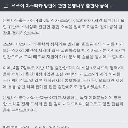
쓰쓰이 야스타카 망언에 관한 은행나무 출판사 공식입장
은행나무출판사는 4월 6일 작가 쓰쓰이 야스타카가 개인 트위터에 올
린 위안부 소녀상과 관련한 망언 소식을 접하고 다음과 같이 공식 입
장을 정리하였습니다.
쓰쓰이 야스타카의 문학적 성취와는 별개로, 한일관계와 역사를 바라
보는 작가의 개인적 시각에 크게 실망하였으며, 작가로서뿐 아니라 한
인간으로서 그의 태도와 자질에 대해 분노와 슬픔을 동시에 느낍니다.
이에, 4월 7일부로 지난 12월 출간한 작가의 소설 <모나드의 영역>과
올해 하반기 출간 예정이었던 소설 <여행의 라고스>의 계약 해지를
국내 에이전트 및 일본 저작권사에 통보하고, 국내 온, 오프라인 서점
에 유통 중인 책의 판매를 전면 중단하기로 결정하였습니다.
은행나무출판사와 문학을 아끼고 사랑하는 독자 여러분들에게 불편
한 소식을 전해 드리게 된 점 깊이 사과드리며, 앞으로도 많은 관심과
응원 부탁드립니다.
카테고리:
소식
|
작성일:
2017.04.07