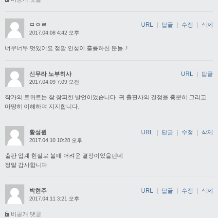
ㅁㅇㄹ
URL
|
답글
|
수정
|
삭제
2017.04.08 4:42 오후
너무너무 멋있어요 정말 인성이 훌륭하신 분들..!
신무라 노부히사
URL
|
답글
2017.04.09 7:09 오전
작가의 트위트는 참 창피한 발언이었습니다. 귀 출판사의 결정을 충분히 그리고
마땅히 이해하며 지지합니다.
황성원
URL
|
답글
|
수정
|
삭제
2017.04.10 10:28 오후
출판 업계 현실로 볼때 어려운 결정이었을텐데
정말 감사합니다
박현주
URL
|
답글
|
수정
|
삭제
2017.04.11 3:21 오후
비공개 댓글