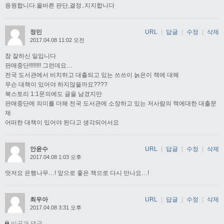
응원합니다.올바른 판단,결정..지지합니다
정민
URL
|
답글
|
수정
|
삭제
2017.04.08 11:02 오전
참 잘하신 일입니다
판매중단!!!!!!!! 그런데요…
전국 도서관에서 비치하고 대출되고 있는 쓰쓰이 늙은이 책에 대해
무슨 대책이 있어야 하지않을까요????
북스토리 1:1문의에도 글을 남겼지만
판매중단에 의미를 더해 전국 도서관에 소장하고 있는 저사람의 책에대한 대출문
제
어떠한 대책이 있어야 된다고 생각되어서요
안윤수
URL
|
답글
|
수정
|
삭제
2017.04.08 1:03 오후
멋저요 은행나무…! 앞으로 좋은 책으로 다시 만나요…!
최우아
URL
|
답글
|
수정
|
삭제
2017.04.08 3:31 오후
비공개 댓글