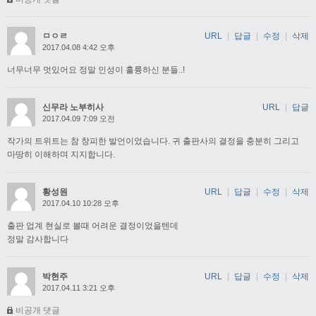
ㅁㅇㄹ
URL
|
답글
|
수정
|
삭제
2017.04.08 4:42 오후
너무너무 멋있어요 정말 인성이 훌륭하신 분들..!
신무라 노부히사
URL
|
답글
2017.04.09 7:09 오전
작가의 트위트는 참 창피한 발언이었습니다. 귀 출판사의 결정을 충분히 그리고
마땅히 이해하며 지지합니다.
황성원
URL
|
답글
|
수정
|
삭제
2017.04.10 10:28 오후
출판 업계 현실로 볼때 어려운 결정이었을텐데
정말 감사합니다
박현주
URL
|
답글
|
수정
|
삭제
2017.04.11 3:21 오후
비공개 댓글