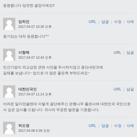
응원합니다 당연한 결정이에요!!
임하진
URL
|
답글
|
수정
|
삭제
2017.04.07 10:28 오후
용기있는 대처 응원합니다^^
이형택
URL
|
답글
2017.04.07 10:43 오후
민간기업이 외교감정 관련 사안을 무시하지않고 용단내린것에
갈채를 보냅니다~ 앞으로 더 많은 좋은책 부탁드려요~
대한민국인
URL
|
답글
2017.04.07 11:14 오후
어려운 일이었을텐데 이렇게 결단해주신 은행나무 출판사에 대한민국 국민으로
서 깊은 감사를 드립니다. 귀사의 무궁한 발전을 기원합니다.
허도영
URL
|
답글
|
수정
|
삭제
2017.04.08 6:39 오전