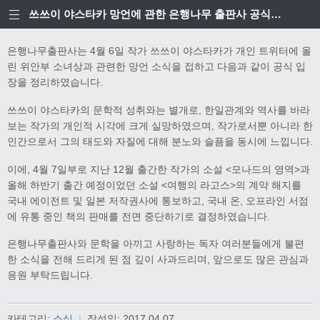
쓰쓰이 야스타카 망언에 관한 은행나무 출판사 공식입장
은행나무출판사는 4월 6일 작가 쓰쓰이 야스타카가 개인 트위터에 올
린 위안부 소녀상과 관련한 망언 소식을 접하고 다음과 같이 공식 입
장을 정리하였습니다.
쓰쓰이 야스타카의 문학적 성취와는 별개로, 한일관계와 역사를 바라
보는 작가의 개인적 시각에 크게 실망하였으며, 작가로서뿐 아니라 한
인간으로서 그의 태도와 자질에 대해 분노와 슬픔을 동시에 느낍니다.
이에, 4월 7일부로 지난 12월 출간한 작가의 소설 <모나드의 영역>과
올해 하반기 출간 예정이었던 소설 <여행의 라고스>의 계약 해지를
국내 에이전트 및 일본 저작권사에 통보하고, 국내 온, 오프라인 서점
에 유통 중인 책의 판매를 전면 중단하기로 결정하였습니다.
은행나무출판사와 문학을 아끼고 사랑하는 독자 여러분들에게 불편
한 소식을 전해 드리게 된 점 깊이 사과드리며, 앞으로도 많은 관심과
응원 부탁드립니다.
카테고리:
소식
|
작성일:
2017.04.07