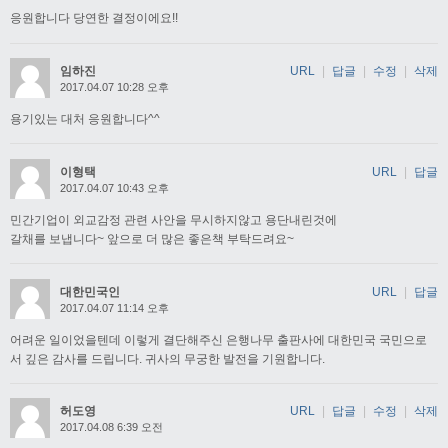
응원합니다 당연한 결정이에요!!
임하진
URL
|
답글
|
수정
|
삭제
2017.04.07 10:28 오후
용기있는 대처 응원합니다^^
이형택
URL
|
답글
2017.04.07 10:43 오후
민간기업이 외교감정 관련 사안을 무시하지않고 용단내린것에
갈채를 보냅니다~ 앞으로 더 많은 좋은책 부탁드려요~
대한민국인
URL
|
답글
2017.04.07 11:14 오후
어려운 일이었을텐데 이렇게 결단해주신 은행나무 출판사에 대한민국 국민으로
서 깊은 감사를 드립니다. 귀사의 무궁한 발전을 기원합니다.
허도영
URL
|
답글
|
수정
|
삭제
2017.04.08 6:39 오전