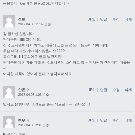
응원합니다.올바른 판단,결정..지지합니다
정민
URL
|
답글
|
수정
|
삭제
2017.04.08 11:02 오전
참 잘하신 일입니다
판매중단!!!!!!!! 그런데요…
전국 도서관에서 비치하고 대출되고 있는 쓰쓰이 늙은이 책에 대해
무슨 대책이 있어야 하지않을까요????
북스토리 1:1문의에도 글을 남겼지만
판매중단에 의미를 더해 전국 도서관에 소장하고 있는 저사람의 책에대한 대출문
제
어떠한 대책이 있어야 된다고 생각되어서요
안윤수
URL
|
답글
|
수정
|
삭제
2017.04.08 1:03 오후
멋저요 은행나무…! 앞으로 좋은 책으로 다시 만나요…!
최우아
URL
|
답글
|
수정
|
삭제
2017.04.08 3:31 오후
비공개 댓글