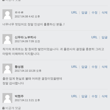
ㅁㅇㄹ
URL
|
답글
|
수정
|
삭제
2017.04.08 4:42 오후
너무너무 멋있어요 정말 인성이 훌륭하신 분들..!
신무라 노부히사
URL
|
답글
2017.04.09 7:09 오전
작가의 트위트는 참 창피한 발언이었습니다. 귀 출판사의 결정을 충분히 그리고
마땅히 이해하며 지지합니다.
황성원
URL
|
답글
|
수정
|
삭제
2017.04.10 10:28 오후
출판 업계 현실로 볼때 어려운 결정이었을텐데
정말 감사합니다
박현주
URL
|
답글
|
수정
|
삭제
2017.04.11 3:21 오후
비공개 댓글