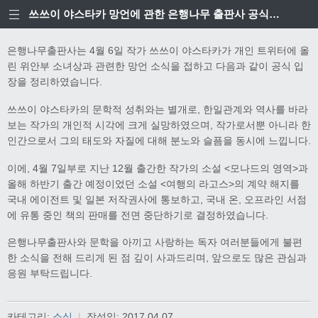
쓰쓰이 야스타카 망언에 관한 은행나무 출판사 공식입장
은행나무출판사는 4월 6일 작가 쓰쓰이 야스타카가 개인 트위터에 올
린 위안부 소녀상과 관련한 망언 소식을 접하고 다음과 같이 공식 입
장을 정리하였습니다.
쓰쓰이 야스타카의 문학적 성취와는 별개로, 한일관계와 역사를 바라
보는 작가의 개인적 시각에 크게 실망하였으며, 작가로서뿐 아니라 한
인간으로서 그의 태도와 자질에 대해 분노와 슬픔을 동시에 느낍니다.
이에, 4월 7일부로 지난 12월 출간한 작가의 소설 <모나드의 영역>과
올해 하반기 출간 예정이었던 소설 <여행의 라고스>의 계약 해지를
국내 에이전트 및 일본 저작권사에 통보하고, 국내 온, 오프라인 서점
에 유통 중인 책의 판매를 전면 중단하기로 결정하였습니다.
은행나무출판사와 문학을 아끼고 사랑하는 독자 여러분들에게 불편
한 소식을 전해 드리게 된 점 깊이 사과드리며, 앞으로도 많은 관심과
응원 부탁드립니다.
카테고리:
소식
|
작성일:
2017.04.07