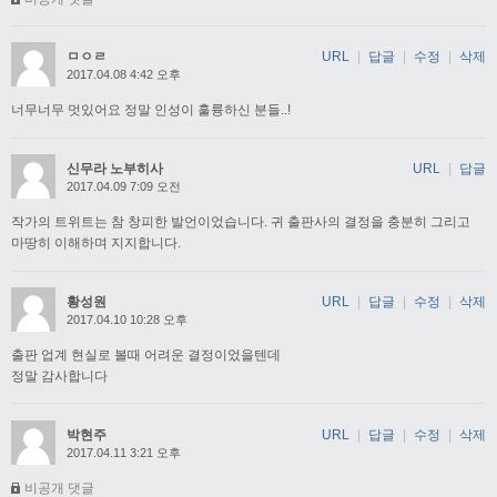
ㅁㅇㄹ
URL
|
답글
|
수정
|
삭제
2017.04.08 4:42 오후
너무너무 멋있어요 정말 인성이 훌륭하신 분들..!
신무라 노부히사
URL
|
답글
2017.04.09 7:09 오전
작가의 트위트는 참 창피한 발언이었습니다. 귀 출판사의 결정을 충분히 그리고
마땅히 이해하며 지지합니다.
황성원
URL
|
답글
|
수정
|
삭제
2017.04.10 10:28 오후
출판 업계 현실로 볼때 어려운 결정이었을텐데
정말 감사합니다
박현주
URL
|
답글
|
수정
|
삭제
2017.04.11 3:21 오후
비공개 댓글