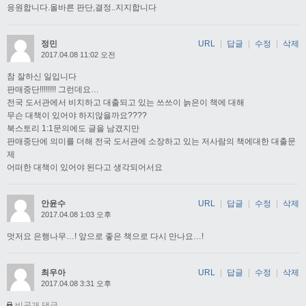
응원합니다.올바른 판단,결정..지지합니다
정민
URL
|
답글
|
수정
|
삭제
2017.04.08 11:02 오전
참 잘하신 일입니다
판매중단!!!!!!!! 그런데요…
전국 도서관에서 비치하고 대출되고 있는 쓰쓰이 늙은이 책에 대해
무슨 대책이 있어야 하지않을까요????
북스토리 1:1문의에도 글을 남겼지만
판매중단에 의미를 더해 전국 도서관에 소장하고 있는 저사람의 책에대한 대출문
제
어떠한 대책이 있어야 된다고 생각되어서요
안윤수
URL
|
답글
|
수정
|
삭제
2017.04.08 1:03 오후
멋저요 은행나무…! 앞으로 좋은 책으로 다시 만나요…!
최우아
URL
|
답글
|
수정
|
삭제
2017.04.08 3:31 오후
비공개 댓글