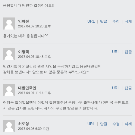
응원합니다 당연한 결정이에요!!
임하진
URL
|
답글
|
수정
|
삭제
2017.04.07 10:28 오후
용기있는 대처 응원합니다^^
이형택
URL
|
답글
2017.04.07 10:43 오후
민간기업이 외교감정 관련 사안을 무시하지않고 용단내린것에
갈채를 보냅니다~ 앞으로 더 많은 좋은책 부탁드려요~
대한민국인
URL
|
답글
2017.04.07 11:14 오후
어려운 일이었을텐데 이렇게 결단해주신 은행나무 출판사에 대한민국 국민으로
서 깊은 감사를 드립니다. 귀사의 무궁한 발전을 기원합니다.
허도영
URL
|
답글
|
수정
|
삭제
2017.04.08 6:39 오전