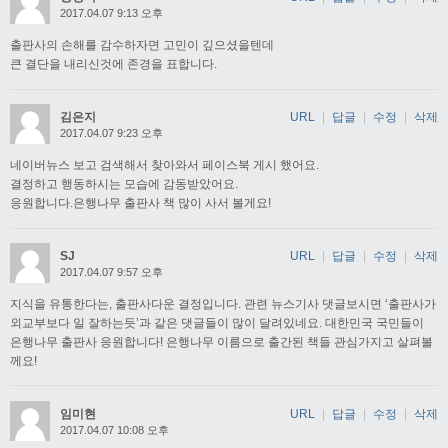
2017.04.07 9:13 오후
출판사의 손해를 감수하자면 고민이 깊으셨을텐데
큰 결단을 내리신것에 존경을 표합니다.
김은지
URL
|
답글
|
수정
|
삭제
2017.04.07 9:23 오후
네이버뉴스 보고 검색해서 찾아와서 페이스북 게시 했어요.
결정하고 행동하시는 모습에 감동받았어요.
응원합니다.은행나무 출판사 책 많이 사서 볼게요!
SJ
URL
|
답글
|
수정
|
삭제
2017.04.07 9:57 오후
지식을 유통한다는, 출판사다운 결정입니다. 관련 뉴스기사 댓글보시면 ‘출판사가
외교부보다 일 잘하는듯’과 같은 댓글들이 많이 달려있네요. 대한민국 국민들이
은행나무 출판사 응원합니다! 은행나무 이름으로 출간된 책들 관심가지고 살펴볼
께요!
임미현
URL
|
답글
|
수정
|
삭제
2017.04.07 10:08 오후