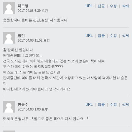
허도영
URL
|
답글
|
수정
|
삭제
2017.04.08 6:39 오전
응원합니다.올바른 판단,결정..지지합니다
정민
URL
|
답글
|
수정
|
삭제
2017.04.08 11:02 오전
참 잘하신 일입니다
판매중단!!!!!!!! 그런데요…
전국 도서관에서 비치하고 대출되고 있는 쓰쓰이 늙은이 책에 대해
무슨 대책이 있어야 하지않을까요????
북스토리 1:1문의에도 글을 남겼지만
판매중단에 의미를 더해 전국 도서관에 소장하고 있는 저사람의 책에대한 대출문
제
어떠한 대책이 있어야 된다고 생각되어서요
안윤수
URL
|
답글
|
수정
|
삭제
2017.04.08 1:03 오후
멋저요 은행나무…! 앞으로 좋은 책으로 다시 만나요…!