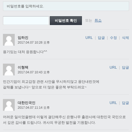
비밀번호를 입력하세요.
또는
취소
임하진
URL
|
답글
|
수정
|
삭제
2017.04.07 10:28 오후
용기있는 대처 응원합니다^^
이형택
URL
|
답글
2017.04.07 10:43 오후
민간기업이 외교감정 관련 사안을 무시하지않고 용단내린것에
갈채를 보냅니다~ 앞으로 더 많은 좋은책 부탁드려요~
대한민국인
URL
|
답글
2017.04.07 11:14 오후
어려운 일이었을텐데 이렇게 결단해주신 은행나무 출판사에 대한민국 국민으로
서 깊은 감사를 드립니다. 귀사의 무궁한 발전을 기원합니다.