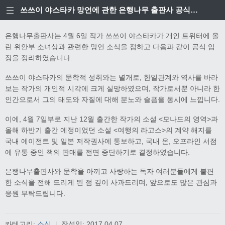
쓰쓰이 야스타카 망언에 관한 은행나무 출판사 공식입장
은행나무출판사는 4월 6일 작가 쓰쓰이 야스타카가 개인 트위터에 올
린 위안부 소녀상과 관련한 망언 소식을 접하고 다음과 같이 공식 입
장을 정리하였습니다.
쓰쓰이 야스타카의 문학적 성취와는 별개로, 한일관계와 역사를 바라
보는 작가의 개인적 시각에 크게 실망하였으며, 작가로서뿐 아니라 한
인간으로서 그의 태도와 자질에 대해 분노와 슬픔을 동시에 느낍니다.
이에, 4월 7일부로 지난 12월 출간한 작가의 소설 <모나드의 영역>과
올해 하반기 출간 예정이었던 소설 <여행의 라고스>의 계약 해지를
국내 에이전트 및 일본 저작권사에 통보하고, 국내 온, 오프라인 서점
에 유통 중인 책의 판매를 전면 중단하기로 결정하였습니다.
은행나무출판사와 문학을 아끼고 사랑하는 독자 여러분들에게 불편
한 소식을 전해 드리게 된 점 깊이 사과드리며, 앞으로도 많은 관심과
응원 부탁드립니다.
카테고리:
소식
|
작성일:
2017.04.07