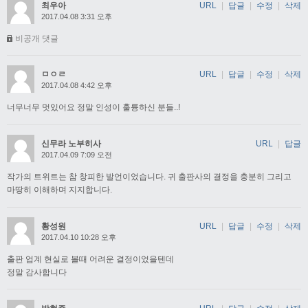
최우아
URL
|
답글
|
수정
|
삭제
2017.04.08 3:31 오후
비공개 댓글
ㅁㅇㄹ
URL
|
답글
|
수정
|
삭제
2017.04.08 4:42 오후
너무너무 멋있어요 정말 인성이 훌륭하신 분들..!
신무라 노부히사
URL
|
답글
2017.04.09 7:09 오전
작가의 트위트는 참 창피한 발언이었습니다. 귀 출판사의 결정을 충분히 그리고
마땅히 이해하며 지지합니다.
황성원
URL
|
답글
|
수정
|
삭제
2017.04.10 10:28 오후
출판 업계 현실로 볼때 어려운 결정이었을텐데
정말 감사합니다