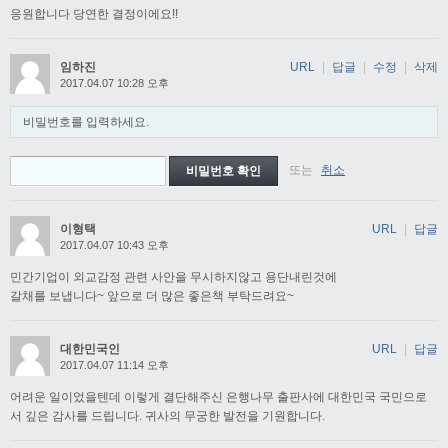
응원합니다 당연한 결정이에요!!
임하진
URL
|
답글
|
수정
|
삭제
2017.04.07 10:28 오후
비밀번호를 입력하세요.
또는
취소
이형택
URL
|
답글
2017.04.07 10:43 오후
민간기업이 외교감정 관련 사안을 무시하지않고 용단내린것에
갈채를 보냅니다~ 앞으로 더 많은 좋은책 부탁드려요~
대한민국인
URL
|
답글
2017.04.07 11:14 오후
어려운 일이었을텐데 이렇게 결단해주신 은행나무 출판사에 대한민국 국민으로
서 깊은 감사를 드립니다. 귀사의 무궁한 발전을 기원합니다.