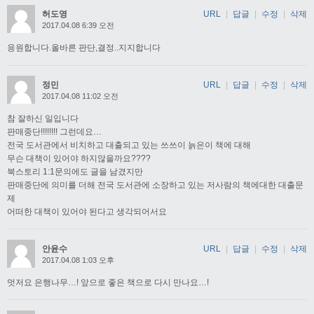
허도영
URL
|
답글
|
수정
|
삭제
2017.04.08 6:39 오전
응원합니다.올바른 판단,결정..지지합니다
정민
URL
|
답글
|
수정
|
삭제
2017.04.08 11:02 오전
참 잘하신 일입니다
판매중단!!!!!!!! 그런데요…
전국 도서관에서 비치하고 대출되고 있는 쓰쓰이 늙은이 책에 대해
무슨 대책이 있어야 하지않을까요????
북스토리 1:1문의에도 글을 남겼지만
판매중단에 의미를 더해 전국 도서관에 소장하고 있는 저사람의 책에대한 대출문
제
어떠한 대책이 있어야 된다고 생각되어서요
안윤수
URL
|
답글
|
수정
|
삭제
2017.04.08 1:03 오후
멋저요 은행나무…! 앞으로 좋은 책으로 다시 만나요…!