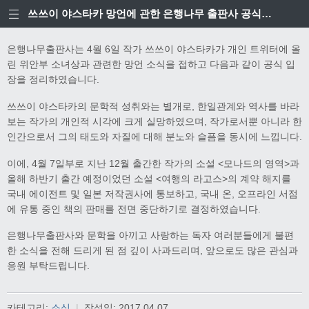
쓰쓰이 야스타카 망언에 관한 은행나무 출판사 공식입장
은행나무출판사는 4월 6일 작가 쓰쓰이 야스타카가 개인 트위터에 올
린 위안부 소녀상과 관련한 망언 소식을 접하고 다음과 같이 공식 입
장을 정리하였습니다.
쓰쓰이 야스타카의 문학적 성취와는 별개로, 한일관계와 역사를 바라
보는 작가의 개인적 시각에 크게 실망하였으며, 작가로서뿐 아니라 한
인간으로서 그의 태도와 자질에 대해 분노와 슬픔을 동시에 느낍니다.
이에, 4월 7일부로 지난 12월 출간한 작가의 소설 <모나드의 영역>과
올해 하반기 출간 예정이었던 소설 <여행의 라고스>의 계약 해지를
국내 에이전트 및 일본 저작권사에 통보하고, 국내 온, 오프라인 서점
에 유통 중인 책의 판매를 전면 중단하기로 결정하였습니다.
은행나무출판사와 문학을 아끼고 사랑하는 독자 여러분들에게 불편
한 소식을 전해 드리게 된 점 깊이 사과드리며, 앞으로도 많은 관심과
응원 부탁드립니다.
카테고리:
소식
|
작성일:
2017.04.07