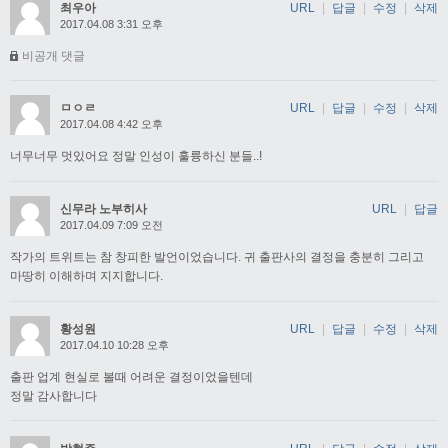
최우아
URL
|
답글
|
수정
|
삭제
2017.04.08 3:31 오후
비공개 댓글
ㅁㅇㄹ
URL
|
답글
|
수정
|
삭제
2017.04.08 4:42 오후
너무너무 멋있어요 정말 인성이 훌륭하신 분들..!
신무라 노부히사
URL
|
답글
2017.04.09 7:09 오전
작가의 트위트는 참 창피한 발언이었습니다. 귀 출판사의 결정을 충분히 그리고
마땅히 이해하며 지지합니다.
황성원
URL
|
답글
|
수정
|
삭제
2017.04.10 10:28 오후
출판 업계 현실로 볼때 어려운 결정이었을텐데
정말 감사합니다