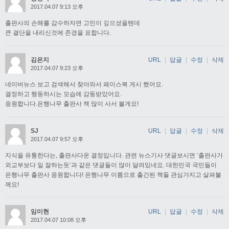
2017.04.07 9:13 오후
출판사의 손해를 감수하자면 고민이 깊으셨을텐데
큰 결단을 내리신것에 존경을 표합니다.
김은지
URL
|
답글
|
수정
|
삭제
2017.04.07 9:23 오후
네이버뉴스 보고 검색해서 찾아와서 페이스북 게시 했어요.
결정하고 행동하시는 모습에 감동받았어요.
응원합니다.은행나무 출판사 책 많이 사서 볼게요!
SJ
URL
|
답글
|
수정
|
삭제
2017.04.07 9:57 오후
지식을 유통한다는, 출판사다운 결정입니다. 관련 뉴스기사 댓글보시면 ‘출판사가
외교부보다 일 잘하는듯’과 같은 댓글들이 많이 달려있네요. 대한민국 국민들이
은행나무 출판사 응원합니다! 은행나무 이름으로 출간된 책들 관심가지고 살펴볼
께요!
임미현
URL
|
답글
|
수정
|
삭제
2017.04.07 10:08 오후